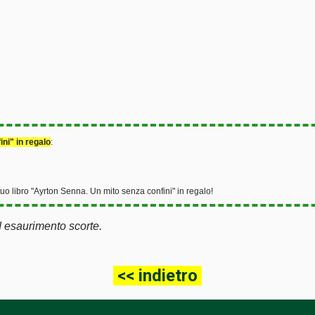
ni" in regalo
:
 tuo libro "Ayrton Senna. Un mito senza confini" in regalo!
d esaurimento scorte.
<< indietro