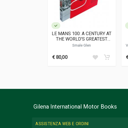
Formato
16 x 24 x 3,5 cm
Informazioni aggiuntive
Genere o Collana
Storico; Corse
LE MANS 100: A CENTURY AT
THE WORLD'S GREATEST
ENDURANCE
Smale Glen
V
€ 80,00
Gilena International Motor Books
ASSISTENZA WEB E ORDINI