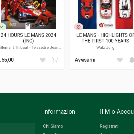
24 HOURS LE MANS 2024
LE MANS - HIGHLIGHTS O
(ING)
THE FIRST 100 YEARS
illemant Thibaut
-
Teissedre Jean-
Walz Jorg
marc
€ 55,00
Avvisami
Informazioni
Il Mio Accou
Chi Siamo
Registrati