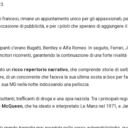
23.
i francesi, rimane un appuntamento unico per gli appassionati, per
casione di pubblicità, e per i piloti che sperano di aggiungere il
cipanti c'erano Bugatti, Bentley e Alfa Romeo. In seguito, Ferrari,
citori ricorrenti, garantendo la continuazione di una forte rivalità
ato un
ricco repertorio narrativo
, che comprende storie di ser
, di un concorrente che faceva la sua ultima sosta ai box per far
 sua MG nella notte indossando una pelliccia.
buttanti, trafficanti di droga e una spia nazista. Tra i principali reg
e McQueen
, che ha ideato e interpretato Le Mans nel 1971, e 
più grande tragedia mai accaduta nelle corse automobilistiche, q