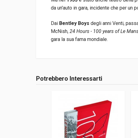
da un'auto in gara, incidente che per un p
Dai
Bentley Boys
degli anni Venti, passa
McNish,
24 Hours - 100 years of Le Man
gara la sua fama mondiale.
Informazioni prodotto
Rilegatura
Rilegato
Potrebbero Interessarti
Accedi o registrati
Pagine
502
ISBN / EAN
978139851722
Editore
Simon & Schust
Lingua del testo
Inglese
Data di stampa
05/2023