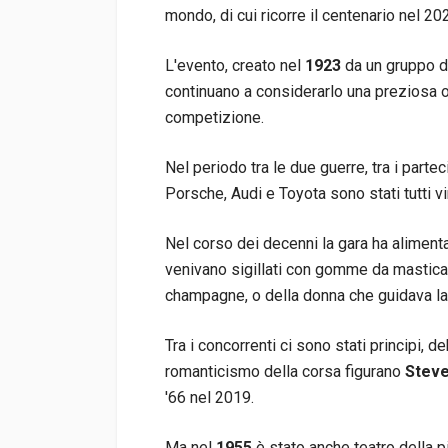
mondo, di cui ricorre il centenario nel 20
L'evento, creato nel
1923
da un gruppo d
continuano a considerarlo una preziosa oc
competizione.
Nel periodo tra le due guerre, tra i parte
Porsche, Audi e Toyota sono stati tutti vin
Nel corso dei decenni la gara ha aliment
venivano sigillati con gomme da masticare
champagne, o della donna che guidava la
Tra i concorrenti ci sono stati principi, de
romanticismo della corsa figurano
Stev
'66 nel 2019.
Ma nel
1955
è stato anche teatro della 