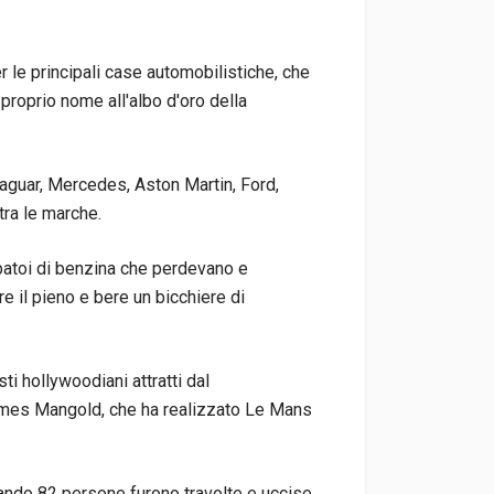
 le principali case automobilistiche, che
 proprio nome all'albo d'oro della
 Jaguar, Mercedes, Aston Martin, Ford,
 tra le marche.
batoi di benzina che perdevano e
e il pieno e bere un bicchiere di
isti hollywoodiani attratti dal
James Mangold, che ha realizzato Le Mans
uando 82 persone furono travolte e uccise