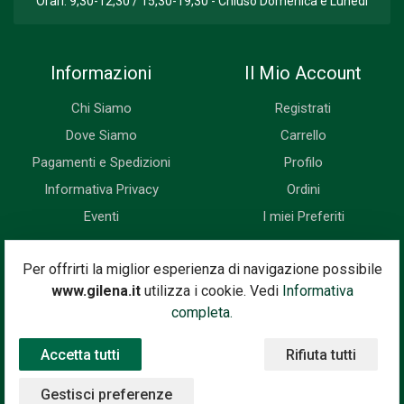
Orari: 9,30-12,30 / 15,30-19,30 - Chiuso Domenica e Lunedì
Informazioni
Il Mio Account
Chi Siamo
Registrati
Dove Siamo
Carrello
Pagamenti e Spedizioni
Profilo
Informativa Privacy
Ordini
Eventi
I miei Preferiti
Newsletter
Per offrirti la miglior esperienza di navigazione possibile
www.gilena.it
utilizza i cookie. Vedi
Informativa
Iscriviti subito alla nostra newsletter. Riceverai prima di tutti le
completa.
novità, le offerte, i prossimi eventi...
Accetta tutti
Rifiuta tutti
Indirizzo Email
Iscriviti
Gestisci preferenze