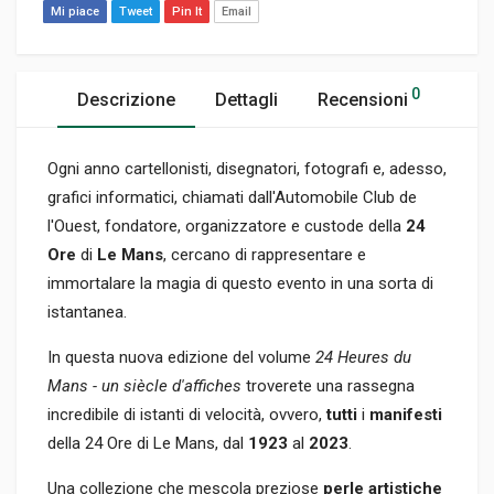
Mi piace
Tweet
Pin It
Email
0
Descrizione
Dettagli
Recensioni
Ogni anno cartellonisti, disegnatori, fotografi e, adesso,
grafici informatici, chiamati dall'Automobile Club de
l'Ouest, fondatore, organizzatore e custode della
24
Ore
di
Le Mans
, cercano di rappresentare e
immortalare la magia di questo evento in una sorta di
istantanea.
In questa nuova edizione del volume
24 Heures du
Mans - un siècle d'affiches
troverete una rassegna
incredibile di istanti di velocità, ovvero,
tutti
i
manifesti
della 24 Ore di Le Mans, dal
1923
al
2023
.
Una collezione che mescola preziose
perle artistiche