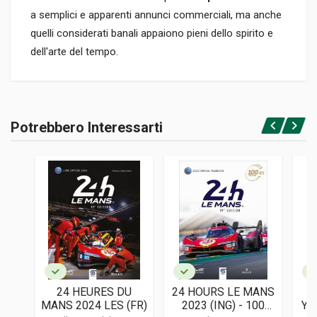
a semplici e apparenti annunci commerciali, ma anche
quelli considerati banali appaiono pieni dello spirito e
dell'arte del tempo.
Informazioni prodotto
RILEGATURA
Potrebbero Interessarti
Rilegato
Accedi o registrati
PAGINE
208
ISBN / EAN
9782385140281
EDITORE
Sophia Editions
LINGUA DEL TESTO
Francese
24 HEURES DU
24 HOURS LE MANS
2
DATA DI STAMPA
MANS 2024 LES (FR)
2023 (ING) - 100
YE
05/2023