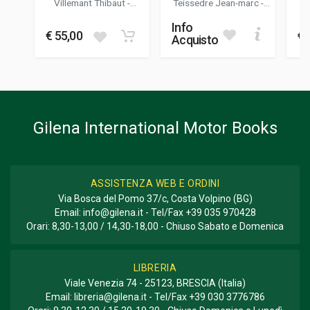
YEARS 24H
Villemant Thibaut
-
Teissedre Jean-marc
-
Teissedre Jean-marc
Villemant Thibaut
FORMATO
Info
25 x 25 x 2 cm
€ 55,00
€ 
Acquisto
Informazioni aggiuntive
GENERE O COLLANA
Collezionismo
Gilena International Motor Books
ASSISTENZA WEB E ORDINI
Via Bosca del Pomo 37/c, Costa Volpino (BG)
Email:
info@gilena.it
- Tel/Fax
+39 035 970428
Orari: 8,30-13,00 / 14,30-18,00 - Chiuso Sabato e Domenica
LIBRERIA
Viale Venezia 74 - 25123, BRESCIA (Italia)
Email:
libreria@gilena.it
- Tel/Fax
+39 030 3776786