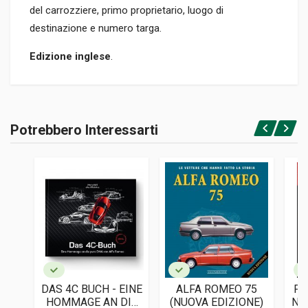
del carrozziere, primo proprietario, luogo di
destinazione e numero targa.
Edizione inglese
.
Informazioni prodotto
RILEGATURA
Potrebbero Interessarti
Rilegato
Accedi o registrati
PAGINE
188
EDITORE
Macdonald
LINGUA DEL TESTO
Inglese
DATA DI STAMPA
11/1968
DAS 4C BUCH - EINE
ALFA ROMEO 75
PR
FORMATO
HOMMAGE AN DIE
(NUOVA EDIZIONE)
NU