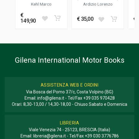
16 x 64 x 2 cm
PURE DNA VON
(
Kehl Marco
Ardizio Lorenzo
ALFA ROMEO
€
Informazioni aggiuntive
€ 35,00
€ 
149,90
GENERE O COLLANA
Storico Tecnico
Gilena International Motor Books
ASSISTENZA WEB E ORDINI
Via Bosca del Pomo 37/c, Costa Volpino (BG)
Email:
info@gilena.it
- Tel/Fax
+39 035 970428
Orari: 8,30-13,00 / 14,30-18,00 - Chiuso Sabato e Domenica
LIBRERIA
Viale Venezia 74 - 25123, BRESCIA (Italia)
Email:
libreria@gilena.it
- Tel/Fax
+39 030 3776786