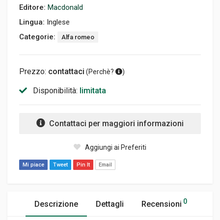
Editore:
Macdonald
Lingua:
Inglese
Categorie:
Alfa romeo
Prezzo:
contattaci
(
Perchè?
)
Disponibilità:
limitata
Contattaci per maggiori informazioni
Aggiungi ai Preferiti
Mi piace
Tweet
Pin It
Email
0
Descrizione
Dettagli
Recensioni