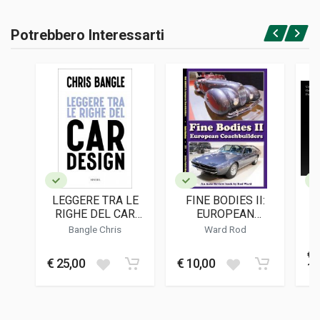
Potrebbero Interessarti
Accedi o registrati
LEGGERE TRA LE
FINE BODIES II:
RIGHE DEL CAR
EUROPEAN
C
DESIGN
COACHBUILDERS
A
Bangle Chris
Ward Rod
L
Ga
€
€ 25,00
€ 10,00
12