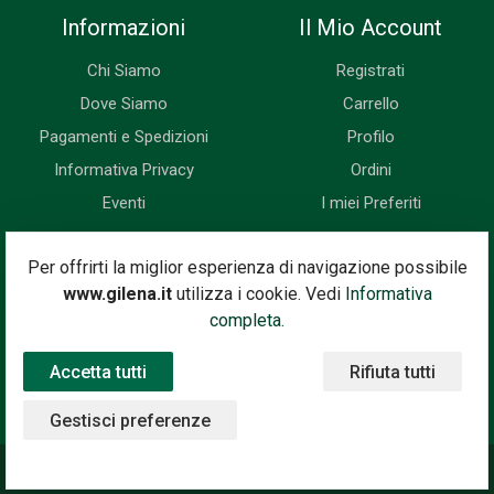
Informazioni
Il Mio Account
Chi Siamo
Registrati
Dove Siamo
Carrello
Pagamenti e Spedizioni
Profilo
Informativa Privacy
Ordini
Eventi
I miei Preferiti
Newsletter
Per offrirti la miglior esperienza di navigazione possibile
www.gilena.it
utilizza i cookie. Vedi
Informativa
Iscriviti subito alla nostra newsletter. Riceverai prima di tutti le
completa.
novità, le offerte, i prossimi eventi...
Accetta tutti
Rifiuta tutti
Indirizzo Email
Iscriviti
Gestisci preferenze
©2020 Gilena International Motor Books — Powered by
Nimaia