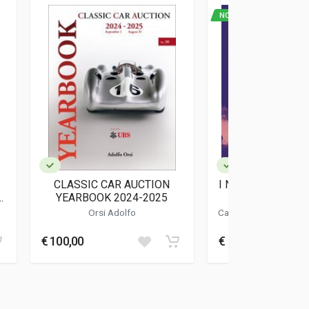
NOVITA'
CLASSIC CAR AUCTION
I NEMICI DEL DR
A
YEARBOOK 2024-2025
FERRARI E LE 
INGLES
Orsi Adolfo
Cavicchi Carlo
-
Donni
Maurizio
€ 100,00
€ 39,00