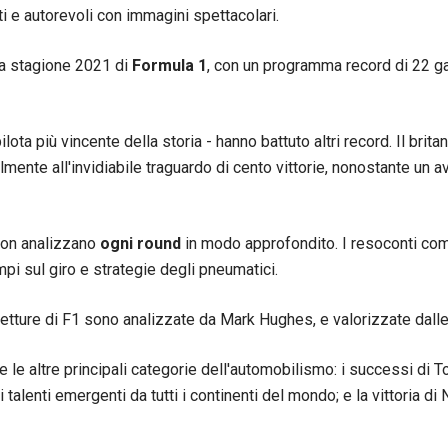
 e autorevoli con immagini spettacolari.
la stagione 2021 di
Formula
1
, con un programma record di 22 ga
 pilota più vincente della storia - hanno battuto altri record. Il bri
ilmente all'invidiabile traguardo di cento vittorie, nonostante u
ton analizzano
ogni round
in modo approfondito. I resoconti comp
empi sul giro e strategie degli pneumatici.
etture di F1 sono analizzate da Mark Hughes, e valorizzate dalle 
le altre principali categorie dell'automobilismo: i successi di 
 talenti emergenti da tutti i continenti del mondo; e la vittoria di