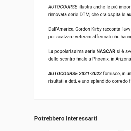
AUTOCOURSE
illustra anche le più impor
rinnovata serie DTM, che ora ospita le a
Dall'America, Gordon Kirby racconta l'av
per scalzare veterani affermati che hann
La popolarissima serie
NASCAR
si è sv
dello scontro finale a Phoenix, in Arizona
AUTOCOURSE 2021-2022
fornisce, in 
risultati e dati, e uno splendido corredo 
Informazioni prodotto
Rilegatura
Rilegato
Potrebbero Interessarti
Accedi o registrati
Pagine
410