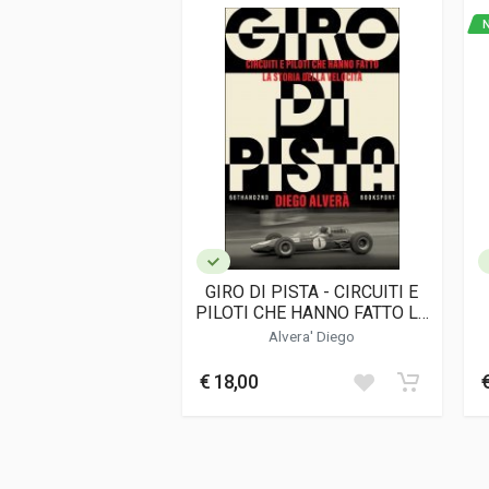
ISBN / EAN
978191058446
N
Editore
Icon Publishing
Lingua del testo
Inglese
Data di stampa
01/2022
Formato
25 x 32 x 3,5 cm
Informazioni aggiuntive
Genere o Collana
Annuario
GIRO DI PISTA - CIRCUITI E
PILOTI CHE HANNO FATTO LA
STORIA DELLA VELOCIT·
Alvera' Diego
€ 18,00