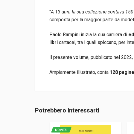
"
A 13 anni la sua collezione contava 150
composta per la maggior parte da modell
Paolo Rampini inizia la sua carriera di
ed
libri
cartacei, tra i quali spiccano, per i
Il presente volume, pubblicato nel 2022,
Ampiamente illustrato, conta
128 pagin
Informazioni prodotto
Rilegatura
Brossura
Potrebbero Interessarti
Accedi o registrati
Pagine
128
Editore
Rampini Paolo
NOVITA'