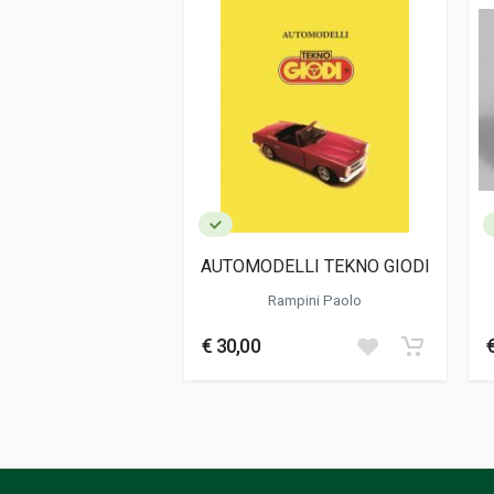
Lingua del testo
Italiano
Data di stampa
01/2022
Formato
21 x 30 x 1 cm
Informazioni aggiuntive
Genere o Collana
Fotografie; Desc
AUTOMODELLI TEKNO GIODI
Rampini Paolo
€ 30,00