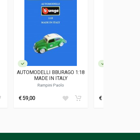
AUTOMODELLI BBURAGO 1:18
ENCICLOPEDIA
MADE IN ITALY
AUTOMODE
Rampini Paolo
Rampini Pa
€ 59,00
€ 30,00