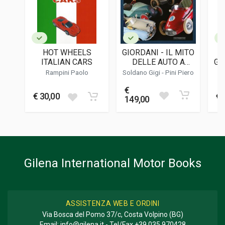
LINGUA DEL TESTO
Italiano
DATA DI STAMPA
03/2023
HOT WHEELS
GIORDANI - IL MITO
FORMATO
ITALIAN CARS
DELLE AUTO A
GO
21 x 30 x 1 cm
PEDALI / THE
Rampini Paolo
Soldano Gigi
- Pini Piero
PEDAL CAR LEGEND
€
Informazioni aggiuntive
€ 30,00
€ 
149,00
GENERE O COLLANA
Fotografie; Descrittivo
Gilena International Motor Books
ASSISTENZA WEB E ORDINI
Via Bosca del Pomo 37/c, Costa Volpino (BG)
Email:
info@gilena.it
- Tel/Fax
+39 035 970428