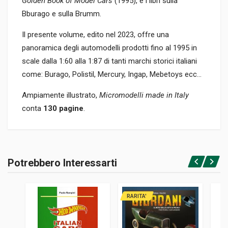
Golden Book of Model Cars
(1995), e i libri sulla
Bburago e sulla Brumm.
Il presente volume, edito nel 2023, offre una
panoramica degli automodelli prodotti fino al 1995 in
scale dalla 1:60 alla 1:87 di tanti marchi storici italiani
come: Burago, Polistil, Mercury, Ingap, Mebetoys ecc...
Ampiamente illustrato,
Micromodelli made in Italy
conta
130 pagine
.
Informazioni prodotto
RILEGATURA
Potrebbero Interessarti
Brossura
Accedi o registrati
PAGINE
130
RARITA'
EDITORE
Rampini Paolo