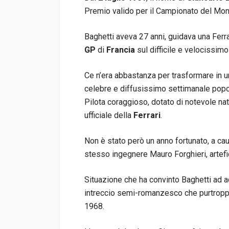
Premio valido per il Campionato del Mo
Baghetti aveva 27 anni, guidava una Ferra
GP
di
Francia
sul difficile e velocissimo
Ce n’era abbastanza per trasformare in un 
celebre e diffusissimo settimanale popo
Pilota coraggioso, dotato di notevole natu
ufficiale della
Ferrari
.
Non è stato però un anno fortunato, a ca
stesso ingegnere Mauro Forghieri, artefic
Situazione che ha convinto Baghetti ad a
intreccio semi-romanzesco che purtroppo
1968.