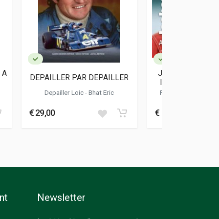
 A
JOCHEN MASS - 
DEPAILLER PAR DEPAILLER
ICON / EINE RE
IKONE
Depailler Loic - Bhat Eric
Fodisch Jorg-thom
Achim
€ 29,00
€ 95,00
nt
Newsletter