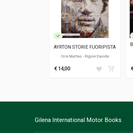
Formato
17 x 25 x 1 cm
Informazioni aggiuntive
Genere o Collana
Storico; Corse
B
AYRTON STORIE FUORIPISTA
Orsi Matteo - Rigoni Davide
€ 14,00
Gilena International Motor Books