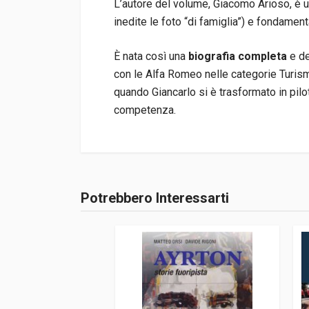
L’autore del volume, Giacomo Arioso, è u
inedite le foto “di famiglia”) e fondament
È nata così una
biografia completa
e de
con le Alfa Romeo nelle categorie Turism
quando Giancarlo si è trasformato in pilo
competenza.
Informazioni prodotto
Rilegatura
Brossura
Potrebbero Interessarti
Accedi o registrati
Pagine
128
ISBN / EAN
978887792185
Editore
Artioli Editore
Lingua del testo
Italiano
Data di stampa
03/2022