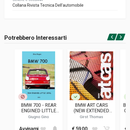
Collana Rivista Tecnica Dell'automobile
Potrebbero Interessarti
Accedi o registrati
BMW 700 - REAR
BMW ART CARS
BM
ENGINED LITTLE
(NEW EXTENDED
CH
DEVIL
EDITION)
Giugno Gino
Girst Thomas
Avvisami
€ 59,00
€ 