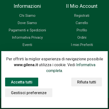
Informazioni
Il Mio Account
Chi Siamo
Registrati
Dove Siamo
Carrello
Pagamenti e Spedizioni
Profilo
Informativa Privacy
Ordini
Eventi
I miei Preferiti
Newsletter
Per offrirti la miglior esperienza di navigazione possibile
www.gilena.it
utilizza i cookie. Vedi
Informativa
Iscriviti subito alla nostra newsletter. Riceverai prima di tutti le
completa.
novità, le offerte, i prossimi eventi...
Accetta tutti
Rifiuta tutti
Indirizzo Email
Iscriviti
Gestisci preferenze
©2020 Gilena International Motor Books — Powered by
Nimaia