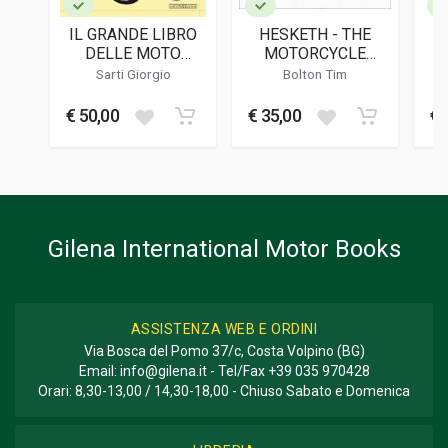
Italiano
IL GRANDE LIBRO
HESKETH - THE
DATA DI STAMPA
DELLE MOTO
MOTORCYCLE
01/2025
ITALIANE ANNI 2000
STORY
Sarti Giorgio
Bolton Tim
FORMATO
€ 50,00
€ 35,00
€ 
14 x 22 x 2 cm
Gilena International Motor Books
ASSISTENZA WEB E ORDINI
Via Bosca del Pomo 37/c, Costa Volpino (BG)
Email:
info@gilena.it
- Tel/Fax
+39 035 970428
Orari: 8,30-13,00 / 14,30-18,00 - Chiuso Sabato e Domenica