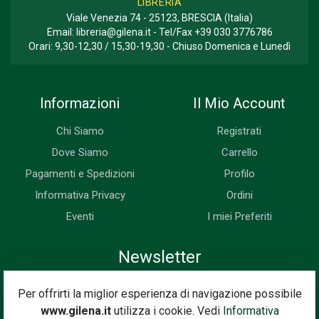
LIBRERIA
Viale Venezia 74 - 25123, BRESCIA (Italia)
Email:
libreria@gilena.it
- Tel/Fax
+39 030 3776786
Orari: 9,30-12,30 / 15,30-19,30 - Chiuso Domenica e Lunedì
Informazioni
Il Mio Account
Chi Siamo
Registrati
Dove Siamo
Carrello
Pagamenti e Spedizioni
Profilo
Informativa Privacy
Ordini
Eventi
I miei Preferiti
Newsletter
Iscriviti subito alla nostra newsletter. Riceverai prima di tutti le
Per offrirti la miglior esperienza di navigazione possibile
novità, le offerte, i prossimi eventi...
www.gilena.it
utilizza i cookie. Vedi
Informativa