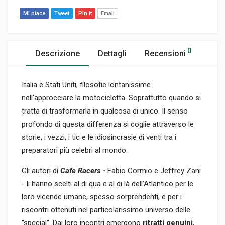
Mi piace
Tweet
Pin It
Email
0
Descrizione
Dettagli
Recensioni
Italia e Stati Uniti, filosofie lontanissime
nell’approcciare la motocicletta. Soprattutto quando si
tratta di trasformarla in qualcosa di unico. Il senso
profondo di questa differenza si coglie attraverso le
storie, i vezzi, i tic e le idiosincrasie di venti tra i
preparatori più celebri al mondo.
Gli autori di
Cafe Racers
-
Fabio Cormio e Jeffrey Zani
- li hanno scelti al di qua e al di là dell’Atlantico per le
loro vicende umane, spesso sorprendenti, e per i
riscontri ottenuti nel particolarissimo universo delle
"special". Dai loro incontri emergono
ritratti genuini
,