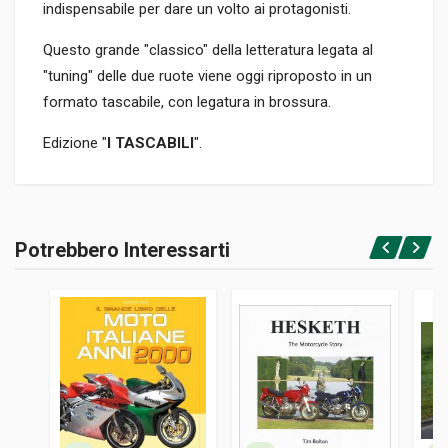
indispensabile per dare un volto ai protagonisti.
Questo grande "classico" della letteratura legata al
"tuning" delle due ruote viene oggi riproposto in un
formato tascabile, con legatura in brossura.
Edizione "
I TASCABILI
".
Informazioni prodotto
RILEGATURA
Potrebbero Interessarti
Brossura
Accedi o registrati
PAGINE
151
ISBN / EAN
9788879119214
EDITORE
Giorgio Nada
LINGUA DEL TESTO