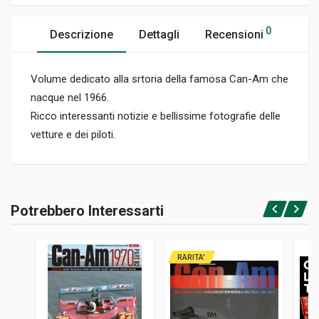
0
Descrizione
Dettagli
Recensioni
Volume dedicato alla srtoria della famosa Can-Am che
nacque nel 1966.
Ricco interessanti notizie e bellissime fotografie delle
vetture e dei piloti.
Informazioni prodotto
RILEGATURA
Potrebbero Interessarti
Rilegato
Accedi o registrati
PAGINE
268
RARITA'
ISBN / EAN
0760300178
EDITORE