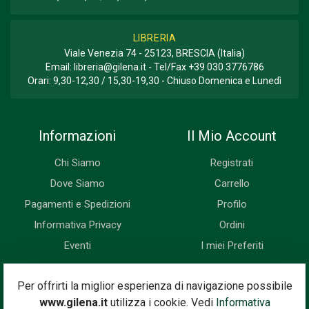
LIBRERIA
Viale Venezia 74 - 25123, BRESCIA (Italia)
Email:
libreria@gilena.it
- Tel/Fax
+39 030 3776786
Orari: 9,30-12,30 / 15,30-19,30 - Chiuso Domenica e Lunedì
Informazioni
Il Mio Account
Chi Siamo
Registrati
Dove Siamo
Carrello
Pagamenti e Spedizioni
Profilo
Informativa Privacy
Ordini
Eventi
I miei Preferiti
Newsletter
Per offrirti la miglior esperienza di navigazione possibile
www.gilena.it
utilizza i cookie. Vedi
Informativa