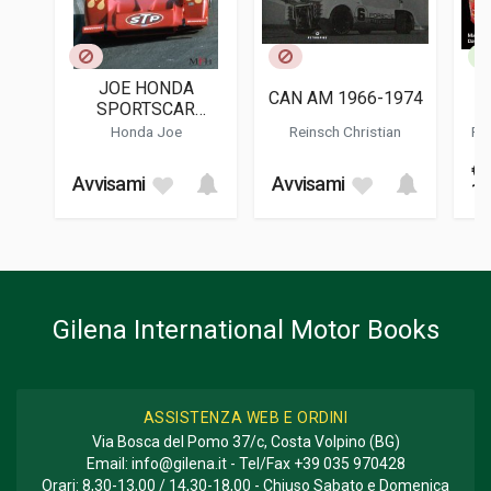
Motorbooks International
LINGUA DEL TESTO
Inglese
JOE HONDA
O
CAN AM 1966-1974
DATA DI STAMPA
SPORTSCAR
11/1995
SPECTACLES BY
ME
Honda Joe
Reinsch Christian
Rudo
HIRO N.11 : CAN-AM
FOTO A COLORI
€
1970 PART 2
50
Avvisami
Avvisami
13
TU
FOTO IN B/N
300
FORMATO
26 x 26 x 2,5 cm
Gilena International Motor Books
Informazioni aggiuntive
GENERE O COLLANA
Storico
ASSISTENZA WEB E ORDINI
Via Bosca del Pomo 37/c, Costa Volpino (BG)
Email:
info@gilena.it
- Tel/Fax
+39 035 970428
Orari: 8,30-13,00 / 14,30-18,00 - Chiuso Sabato e Domenica