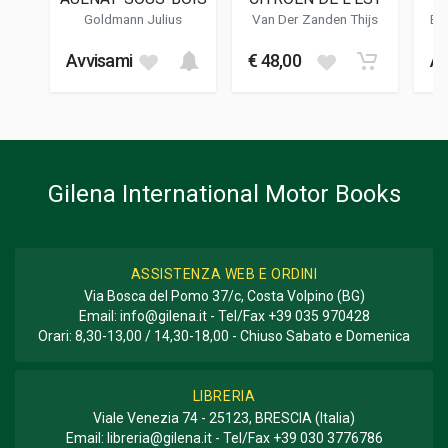
02/2015
Goldmann Julius
Van Der Zanden Thijs
Be
Oli
FOTO A COLORI
Avvisami
€ 48,00
Av
70
FOTO IN B/N
200
FORMATO
21 x 29 x 2 cm
Gilena International Motor Books
Informazioni aggiuntive
GENERE O COLLANA
Storico - Descrittivo
ASSISTENZA WEB E ORDINI
Via Bosca del Pomo 37/c, Costa Volpino (BG)
Email:
info@gilena.it
- Tel/Fax
+39 035 970428
Orari: 8,30-13,00 / 14,30-18,00 - Chiuso Sabato e Domenica
LIBRERIA
Viale Venezia 74 - 25123, BRESCIA (Italia)
Email:
libreria@gilena.it
- Tel/Fax
+39 030 3776786