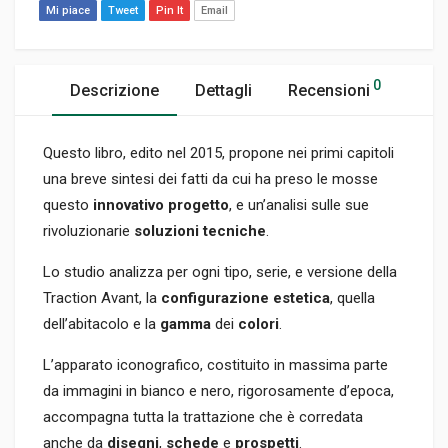
Mi piace
Tweet
Pin It
Email
0
Descrizione
Dettagli
Recensioni
Questo libro, edito nel 2015, propone nei primi capitoli
una breve sintesi dei fatti da cui ha preso le mosse
questo
innovativo progetto
, e un’analisi sulle sue
rivoluzionarie
soluzioni tecniche
.
Lo studio analizza per ogni tipo, serie, e versione della
Traction Avant, la
configurazione estetica
, quella
dell’abitacolo e la
gamma
dei
colori
.
L’apparato iconografico, costituito in massima parte
da immagini in bianco e nero, rigorosamente d’epoca,
accompagna tutta la trattazione che è corredata
anche da
disegni
,
schede
e
prospetti
.