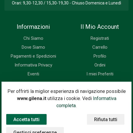
Orari: 9,30-12,30 / 15,30-19,30 - Chiuso Domenica e Lunedì
Informazioni
Il Mio Account
Chi Siamo
Registrati
Dove Siamo
Carrello
Pagamenti e Spedizioni
Profilo
Informativa Privacy
Ordini
Eventi
I miei Preferiti
Newsletter
Per offrirti la miglior esperienza di navigazione possibile
www.gilena.it
utilizza i cookie. Vedi
Informativa
Iscriviti subito alla nostra newsletter. Riceverai prima di tutti le
completa.
novità, le offerte, i prossimi eventi...
Accetta tutti
Rifiuta tutti
Indirizzo Email
Iscriviti
Gestisci preferenze