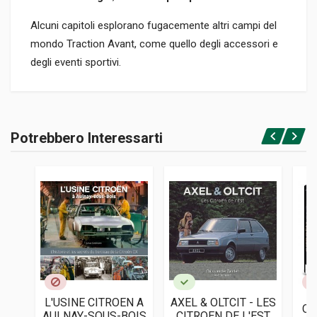
Alcuni capitoli esplorano fugacemente altri campi del
mondo Traction Avant, come quello degli accessori e
degli eventi sportivi.
Informazioni prodotto
RILEGATURA
Potrebbero Interessarti
Rilegato
Accedi o registrati
PAGINE
208
ISBN / EAN
9788898344246
EDITORE
Asi
LINGUA DEL TESTO
Italiano
L'USINE CITROEN A
AXEL & OLTCIT - LES
CI
DATA DI STAMPA
AULNAY-SOUS-BOIS
CITROEN DE L'EST