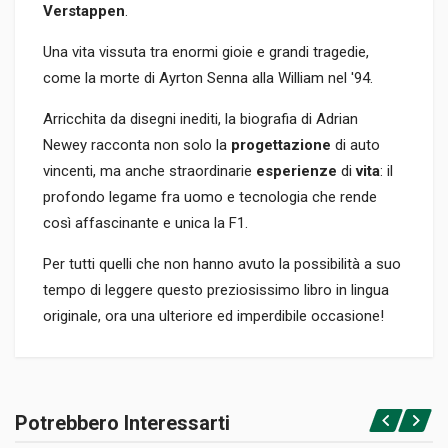
Verstappen
.
Una vita vissuta tra enormi gioie e grandi tragedie,
come la morte di Ayrton Senna alla William nel '94.
Arricchita da disegni inediti, la biografia di Adrian
Newey racconta non solo la
progettazione
di auto
vincenti, ma anche straordinarie
esperienze
di
vita
: il
profondo legame fra uomo e tecnologia che rende
così affascinante e unica la F1.
Per tutti quelli che non hanno avuto la possibilità a suo
tempo di leggere questo preziosissimo libro in lingua
originale, ora una ulteriore ed imperdibile occasione!
Informazioni prodotto
RILEGATURA
Potrebbero Interessarti
Brossura
Accedi o registrati