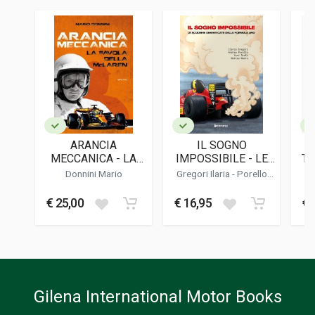
PAGINE
584
ISBN / EAN
9788894437928
EDITORE
Cdmedizioni
LINGUA DEL TESTO
Italiano
ARANCIA
IL SOGNO
F
DATA DI STAMPA
MECCANICA - LA
IMPOSSIBILE - LE
T
04/2023
FAVOLA DELLA
SCUDERIE
Donnini Mario
Gregori Ilaria - Porello
MCLAREN
DIMENTICATE
Andrea - Scali Yuri -
EDIZIONE
Maero Matteo
DELLA FORMULA
€ 25,00
€ 16,95
€ 
2
UNO
FORMATO
15 x 21 x 4 cm
Informazioni aggiuntive
Gilena International Motor Books
GENERE O COLLANA