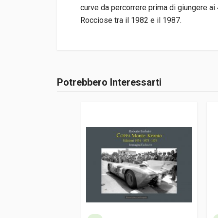
curve da percorrere prima di giungere ai 
Rocciose tra il 1982 e il 1987.
Informazioni prodotto
Rilegatura
Rilegato
Potrebbero Interessarti
Accedi o registrati
Pagine
160
ISBN / EAN
978386852639
Editore
Heel
Lingua del testo
Tedesco
Data di stampa
10/2014
Formato
25 x 29 x 1,5 cm