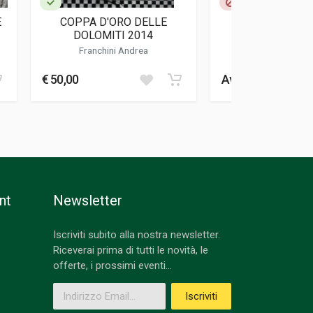
E
COPPA D'ORO DELLE
BOLZANO - M
DOLOMITI 2014
Franchini Andrea
Tomazzoni Gi
€ 50,00
Avvisami
nt
Newsletter
Iscriviti subito alla nostra newsletter.
Riceverai prima di tutti le novità, le
offerte, i prossimi eventi...
Indirizzo Email
Iscriviti