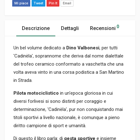
Mi piace
Tweet
Pin It
Email
0
Descrizione
Dettagli
Recensioni
Un bel volume dedicato a
Dino Valbonesi
, per tutti
'Cadinëla', soprannome che deriva dal nome dialettale
del trofeo ceramico conformato a vaschetta che una
volta aveva vinto in una corsa podistica a San Martino
in Strada.
Pilota motociclistico
in un'epoca gloriosa in cui
diversi forlivesi si sono distinti per coraggio e
determinazione, 'Cadinëla', pur non conquistando mai
titoli sportivi a livello nazionale, è comunque a pieno
diritto campione di sport e umanità.
Di questo il libro parla: di
gesta sportive
e insieme