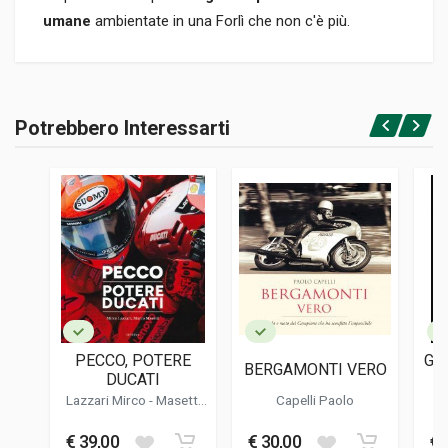
umane
ambientate in una Forlì che non c'è più.
Informazioni prodotto
RILEGATURA
Potrebbero Interessarti
Rilegato
Accedi o registrati
PAGINE
130
EDITORE
Associazione Otello Buscher
LINGUA DEL TESTO
Italiano
DATA DI STAMPA
09/2010
PECCO, POTERE
GI
BERGAMONTI VERO
FORMATO
DUCATI
-
22 x 30 x 1,5 cm
CO
Lazzari Mirco
-
Masetti
Capelli Paolo
Marco
W
€ 39,00
€ 30,00
€ 
Informazioni aggiuntive