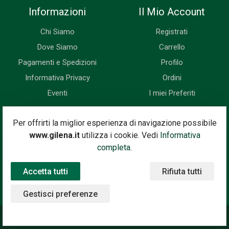
Informazioni
Il Mio Account
Chi Siamo
Registrati
Dove Siamo
Carrello
Pagamenti e Spedizioni
Profilo
Informativa Privacy
Ordini
Eventi
I miei Preferiti
Newsletter
Per offrirti la miglior esperienza di navigazione possibile
www.gilena.it
utilizza i cookie. Vedi
Informativa
Iscriviti subito alla nostra newsletter. Riceverai prima di tutti le
completa.
novità, le offerte, i prossimi eventi...
Accetta tutti
Rifiuta tutti
Indirizzo Email
Iscriviti
Gestisci preferenze
©2020 Gilena International Motor Books — Powered by
Nimaia