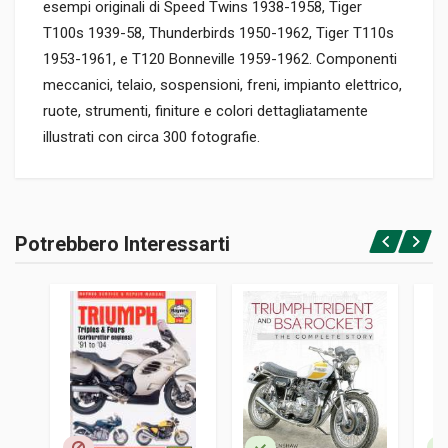
esempi originali di Speed Twins 1938-1958, Tiger
T100s 1939-58, Thunderbirds 1950-1962, Tiger T110s
1953-1961, e T120 Bonneville 1959-1962. Componenti
meccanici, telaio, sospensioni, freni, impianto elettrico,
ruote, strumenti, finiture e colori dettagliatamente
illustrati con circa 300 fotografie.
Informazioni prodotto
RILEGATURA
Potrebbero Interessarti
Rilegato
Accedi o registrati
PAGINE
192
ISBN / EAN
9781906133504
EDITORE
Herridge & Sons
LINGUA DEL TESTO