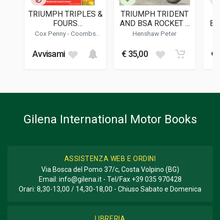
Inglese
TRIUMPH TRIPLES &
TRIUMPH TRIDENT
DATA DI STAMPA
FOURS
AND BSA ROCKET 3
BO
12/2013
(CARBURETTOR
THE COMPLETE
Cox Penny
-
Coombs
Henshaw Peter
ENGINES) (2162)
STORY
Matthew
FOTO A COLORI
T
Avvisami
€ 35,00
€ 
350
FORMATO
25 x 25 x 1,5 cm
Informazioni aggiuntive
Gilena International Motor Books
GENERE O COLLANA
Restauro
ASSISTENZA WEB E ORDINI
Via Bosca del Pomo 37/c, Costa Volpino (BG)
Email:
info@gilena.it
- Tel/Fax
+39 035 970428
Orari: 8,30-13,00 / 14,30-18,00 - Chiuso Sabato e Domenica
LIBRERIA