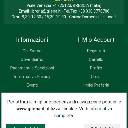
Viale Venezia 74 - 25123, BRESCIA (Italia)
Email:
libreria@gilena.it
- Tel/Fax
+39 030 3776786
Orari: 9,30-12,30 / 15,30-19,30 - Chiuso Domenica e Lunedì
Informazioni
Il Mio Account
Chi Siamo
Registrati
Dove Siamo
Carrello
Pagamenti e Spedizioni
Profilo
Informativa Privacy
Ordini
Eventi
I miei Preferiti
Newsletter
Per offrirti la miglior esperienza di navigazione possibile
www.gilena.it
utilizza i cookie. Vedi
Informativa
Iscriviti subito alla nostra newsletter. Riceverai prima di tutti le
completa.
novità, le offerte, i prossimi eventi...