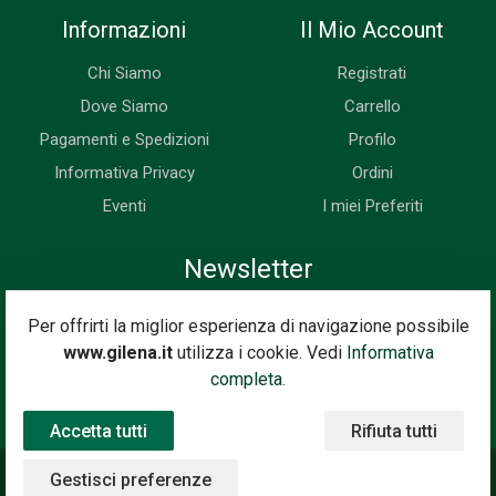
Informazioni
Il Mio Account
Chi Siamo
Registrati
Dove Siamo
Carrello
Pagamenti e Spedizioni
Profilo
Informativa Privacy
Ordini
Eventi
I miei Preferiti
Newsletter
Iscriviti subito alla nostra newsletter. Riceverai prima di tutti le
Per offrirti la miglior esperienza di navigazione possibile
novità, le offerte, i prossimi eventi...
www.gilena.it
utilizza i cookie. Vedi
Informativa
Indirizzo Email
completa.
Iscriviti
Accetta tutti
Rifiuta tutti
Gestisci preferenze
©2020 Gilena International Motor Books — Powered by
Nimaia