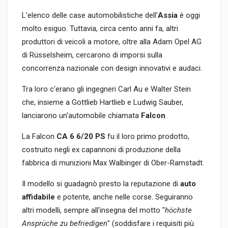
L'elenco delle case automobilistiche dell'
Assia
è oggi
molto esiguo. Tuttavia, circa cento anni fa, altri
produttori di veicoli a motore, oltre alla Adam Opel AG
di Rüsselsheim, cercarono di imporsi sulla
concorrenza nazionale con design innovativi e audaci.
Tra loro c'erano gli ingegneri Carl Au e Walter Stein
che, insieme a Gottlieb Hartlieb e Ludwig Sauber,
lanciarono un'automobile chiamata
Falcon
.
La Falcon
CA 6 6/20 PS
fu il loro primo prodotto,
costruito negli ex capannoni di produzione della
fabbrica di munizioni Max Walbinger di Ober-Ramstadt.
Il modello si guadagnò presto la reputazione di
auto
affidabile
e potente, anche nelle corse. Seguiranno
altri modelli, sempre all'insegna del motto "
höchste
Ansprüche zu befriedigen
" (soddisfare i requisiti più