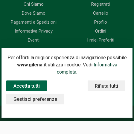
Chi Siamo
Registrati
Dove Siamo
Carrello
Pagamenti e Spedizioni
Profilo
Informativa Privacy
Ordini
Eventi
I miei Preferiti
Newsletter
Per offrirti la miglior esperienza di navigazione possibile
www.gilena.it
utilizza i cookie. Vedi
Informativa
Iscriviti subito alla nostra newsletter. Riceverai prima di tutti le
completa.
novità, le offerte, i prossimi eventi...
Accetta tutti
Rifiuta tutti
Indirizzo Email
Iscriviti
Gestisci preferenze
©2020 Gilena International Motor Books — Powered by
Nimaia