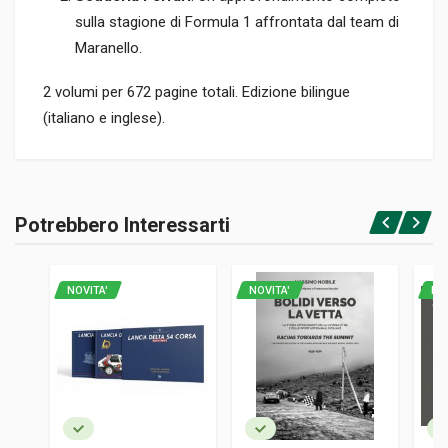
sulla stagione di Formula 1 affrontata dal team di
Maranello.
2 volumi per 672 pagine totali. Edizione bilingue
(italiano e inglese).
Informazioni prodotto
RILEGATURA
Potrebbero Interessarti
Brossura con cofanetto
Accedi o registrati
PAGINE
672
NOVITA'
NOVITA'
NO
EDITORE
Ferrari S.p.a.
LINGUA DEL TESTO
Inglese, Italiano
DATA DI STAMPA
12/2024