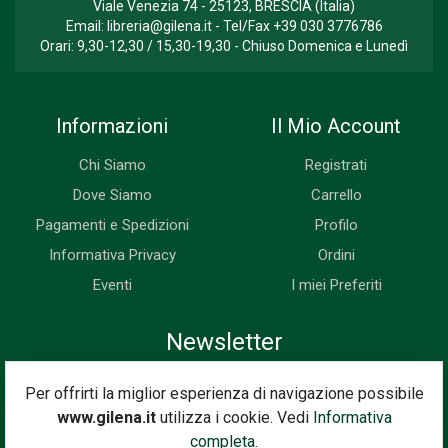
Viale Venezia 74 - 25123, BRESCIA (Italia)
Email:
libreria@gilena.it
- Tel/Fax
+39 030 3776786
Orari: 9,30-12,30 / 15,30-19,30 - Chiuso Domenica e Lunedì
Informazioni
Il Mio Account
Chi Siamo
Registrati
Dove Siamo
Carrello
Pagamenti e Spedizioni
Profilo
Informativa Privacy
Ordini
Eventi
I miei Preferiti
Newsletter
Iscriviti subito alla nostra newsletter. Riceverai prima di tutti le
Per offrirti la miglior esperienza di navigazione possibile
novità, le offerte, i prossimi eventi...
www.gilena.it
utilizza i cookie. Vedi
Informativa
Indirizzo Email
completa.