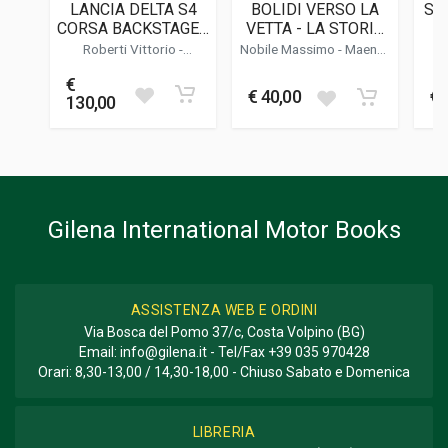
LANCIA DELTA S4
BOLIDI VERSO LA
SP
FORMATO
CORSA BACKSTAGE -
VETTA - LA STORIA
23 x 30 x 6 cm
( EDIZIONE LIMITATA
AFFASCINANTE
SO
Roberti Vittorio
-
Nobile Massimo
- Maenza
/ LIMITED EDITION )
DELLA CATANIA-
FO
Cordasco Alessandro
Vittorio - Maurizi
Francesco
€
ETNA E DELLE
L
Informazioni aggiuntive
€ 40,00
€ 
130,00
SPORT ARTIGIANALI
SICILIANE
GENERE O COLLANA
Annuario
Gilena International Motor Books
ASSISTENZA WEB E ORDINI
Via Bosca del Pomo 37/c, Costa Volpino (BG)
Email:
info@gilena.it
- Tel/Fax
+39 035 970428
Orari: 8,30-13,00 / 14,30-18,00 - Chiuso Sabato e Domenica
LIBRERIA