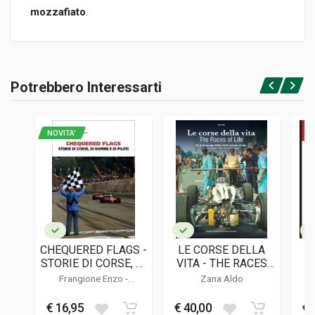
mozzafiato
.
Informazioni prodotto
RILEGATURA
Potrebbero Interessarti
Brossura
Accedi o registrati
PAGINE
288
NOVITA'
ISBN / EAN
9791259571977
EDITORE
Magazzini Salani
LINGUA DEL TESTO
Italiano
CHEQUERED FLAGS -
LE CORSE DELLA
DATA DI STAMPA
STORIE DI CORSE, DI
VITA - THE RACES
10/2022
UOMINI E DI PILOTI
OF LIFE
Frangione Enzo
-
Zana Aldo
Frangione Beatrice
FORMATO
€ 16,95
€ 40,00
€ 
23 x 28 x 2 cm