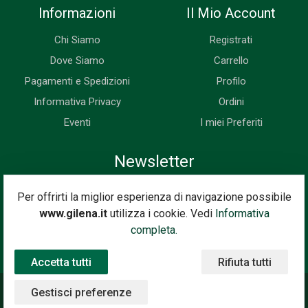
Informazioni
Il Mio Account
Chi Siamo
Registrati
Dove Siamo
Carrello
Pagamenti e Spedizioni
Profilo
Informativa Privacy
Ordini
Eventi
I miei Preferiti
Newsletter
Iscriviti subito alla nostra newsletter. Riceverai prima di tutti le
Per offrirti la miglior esperienza di navigazione possibile
novità, le offerte, i prossimi eventi...
www.gilena.it
utilizza i cookie. Vedi
Informativa
Indirizzo Email
completa.
Iscriviti
Accetta tutti
Rifiuta tutti
Gestisci preferenze
©2020 Gilena International Motor Books — Powered by
Nimaia