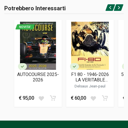
Potrebbero Interessarti
Accedi o registrati
NOVITA'
AUTOCOURSE 2025-
F1 80 - 1946-2026
5 
2026
LA VERITABLE
HISTOIRE DE LA
Delsaux Jean-paul
FORMULE 1
€ 95,00
€ 60,00
€ 