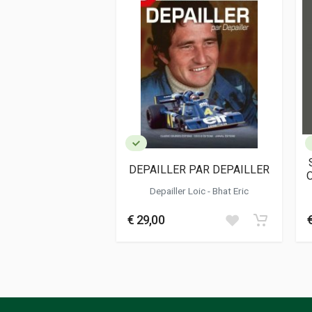
Editore
Classic Courses
Lingua del testo
Francese
Data di stampa
04/2023
Formato
15 x 21 x 2 cm
Informazioni aggiuntive
Genere o Collana
Corse
DEPAILLER PAR DEPAILLER
Depailler Loic - Bhat Eric
€ 29,00