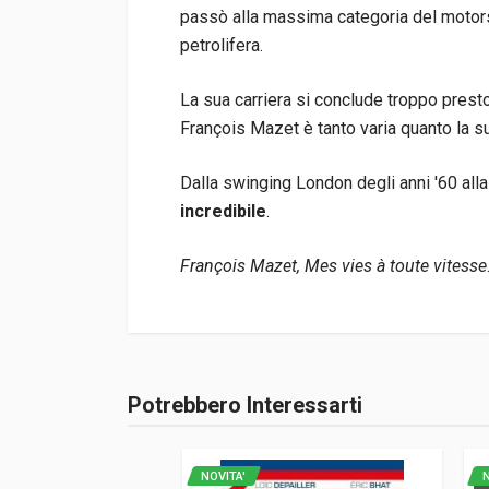
passò alla massima categoria del motorspo
petrolifera.
La sua carriera si conclude troppo prest
François Mazet è tanto varia quanto la su
Dalla swinging London degli anni '60 all
incredibile
.
François Mazet, Mes vies à toute vitesse
Informazioni prodotto
Rilegatura
Brossura
Potrebbero Interessarti
Accedi o registrati
Pagine
208
ISBN / EAN
978295876340
NOVITA'
N