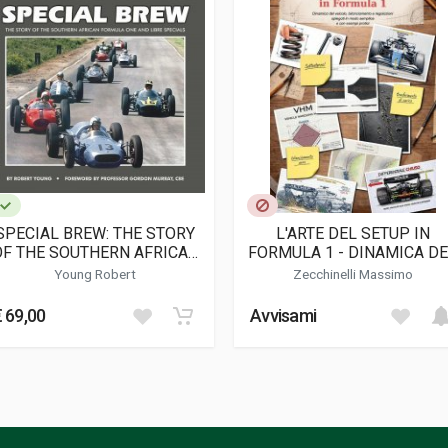
 Editions
SPECIAL BREW: THE STORY
L'ARTE DEL SETUP IN
OF THE SOUTHERN AFRICAN
FORMULA 1 - DINAMICA D
FORMULA ONE AND LIBRE
VEICOLO, BILANCIAMENTO 
Young Robert
Zecchinelli Massimo
SPECIALS
REGOLAZIONI SPIEGATI I
MODO SEMPLICE E CON
€ 69,00
Avvisami
ESEMPI PRATICI