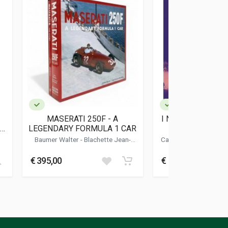
MASERATI 250F - A
I NEMICI DEL DR
EL
LEGENDARY FORMULA 1 CAR
FERRARI E LE 
E
INGLES
Baumer Walter
-
Blachette Jean-
Cavicchi Carlo
-
Donni
N
francois
Maurizio
€ 395,00
€ 39,00