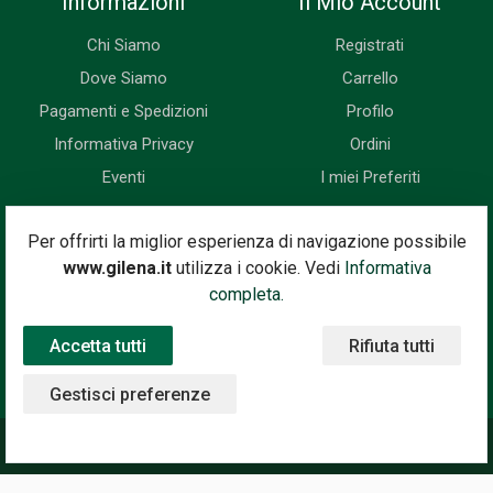
Informazioni
Il Mio Account
Chi Siamo
Registrati
Dove Siamo
Carrello
Pagamenti e Spedizioni
Profilo
Informativa Privacy
Ordini
Eventi
I miei Preferiti
Newsletter
Per offrirti la miglior esperienza di navigazione possibile
www.gilena.it
utilizza i cookie. Vedi
Informativa
Iscriviti subito alla nostra newsletter. Riceverai prima di tutti le
completa.
novità, le offerte, i prossimi eventi...
Accetta tutti
Rifiuta tutti
Indirizzo Email
Iscriviti
Gestisci preferenze
©2020 Gilena International Motor Books — Powered by
Nimaia