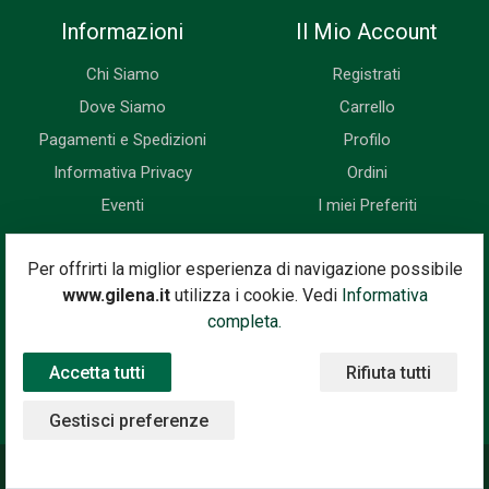
Informazioni
Il Mio Account
Chi Siamo
Registrati
Dove Siamo
Carrello
Pagamenti e Spedizioni
Profilo
Informativa Privacy
Ordini
Eventi
I miei Preferiti
Newsletter
Per offrirti la miglior esperienza di navigazione possibile
www.gilena.it
utilizza i cookie. Vedi
Informativa
Iscriviti subito alla nostra newsletter. Riceverai prima di tutti le
completa.
novità, le offerte, i prossimi eventi...
Accetta tutti
Rifiuta tutti
Indirizzo Email
Iscriviti
Gestisci preferenze
©2020 Gilena International Motor Books — Powered by
Nimaia