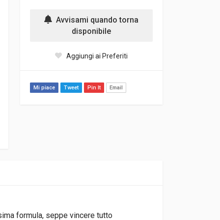
Avvisami quando torna
disponibile
Aggiungi ai Preferiti
Mi piace
Tweet
Pin It
Email
ssima formula, seppe vincere tutto