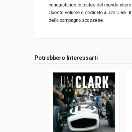
conquistando le platee del mondo intero
Questo volume è dedicato a Jim Clark, il 
della campagna scozzese.
Informazioni prodotto
Rilegatura
Brossura
Potrebbero Interessarti
Accedi o registrati
Pagine
207
ISBN / EAN
978887332228
Editore
Edizioni Selecta
Lingua del testo
Italiano
Data di stampa
10/2008
Formato
21 x 30 x 1,5 cm