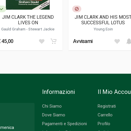
JIM CLARK THE LEGEND
JIM CLARK AND HIS MOS
LIVES ON
SUCCESSFUL LOTUS
Gauld Graham
-
Stewart Jackie
Young Eoin
€ 45,00
Avvisami
Informazioni
Il Mio Accou
Chi Siamo
Registrati
Dove Siamo
Carrello
Pagamenti e Spedizioni
Profilo
Domenica