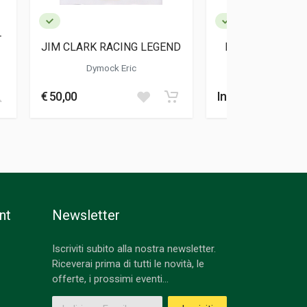
T
JIM CLARK RACING LEGEND
LA STORIA DI J
Dymock Eric
Gavin Bill
€ 50,00
Info Acquisto
nt
Newsletter
Iscriviti subito alla nostra newsletter.
Riceverai prima di tutti le novità, le
offerte, i prossimi eventi...
Indirizzo Email