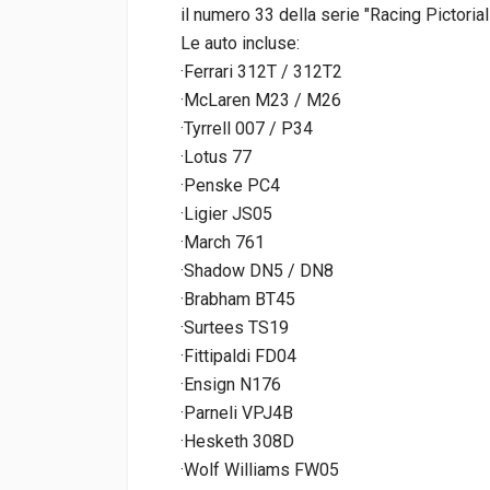
il numero 33 della serie "Racing Pictori
Le auto incluse:
·Ferrari 312T / 312T2
·McLaren M23 / M26
·Tyrrell 007 / P34
·Lotus 77
·Penske PC4
·Ligier JS05
·March 761
·Shadow DN5 / DN8
·Brabham BT45
·Surtees TS19
·Fittipaldi FD04
·Ensign N176
·Parneli VPJ4B
·Hesketh 308D
·Wolf Williams FW05