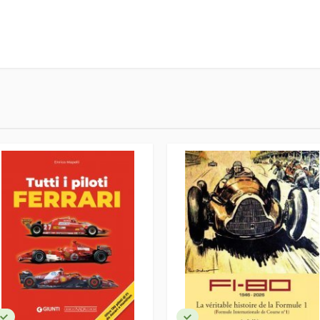
5
iro
nese