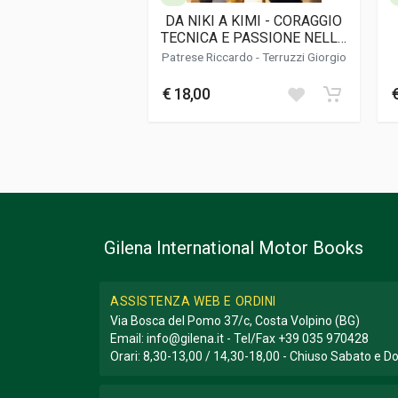
DA NIKI A KIMI - CORAGGIO
TECNICA E PASSIONE NELLA
Informazioni aggiuntive
F1 DI IERI E DI OGGI
Patrese Riccardo
-
Terruzzi Giorgio
Genere o Collana
Collana Racing P
€ 18,00
Gilena International Motor Books
ASSISTENZA WEB E ORDINI
Via Bosca del Pomo 37/c, Costa Volpino (BG)
Email:
info@gilena.it
- Tel/Fax
+39 035 970428
Orari: 8,30-13,00 / 14,30-18,00 - Chiuso Sabato e 