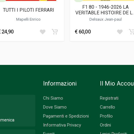
F1 80 - 1946-2026 LA
TUTTI I PILOTI FERRARI
VERITABLE HISTOIRE DE L
FORMULE 1
Mapelli Enrico
Delsaux Jean-paul
ictorial Series; Fotografie
€ 24,90
€ 60,00
Informazioni
Il Mio Accou
Chi Siamo
Registrati
Dove Siamo
Carrello
Pagamenti e Spedizioni
Profilo
Domenica
Informativa Privacy
Ordini
Eventi
I miei Preferiti