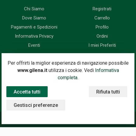
Chi Siamo
Registrati
Dove Siamo
Carrello
Pagamenti e Spedizioni
Profilo
Informativa Privacy
Ordini
Eventi
I miei Preferiti
Newsletter
Per offrirti la miglior esperienza di navigazione possibile
www.gilena.it
utilizza i cookie. Vedi
Informativa
Iscriviti subito alla nostra newsletter. Riceverai prima di tutti le
completa.
novità, le offerte, i prossimi eventi...
Accetta tutti
Rifiuta tutti
Indirizzo Email
Iscriviti
Gestisci preferenze
©2020 Gilena International Motor Books — Powered by
Nimaia