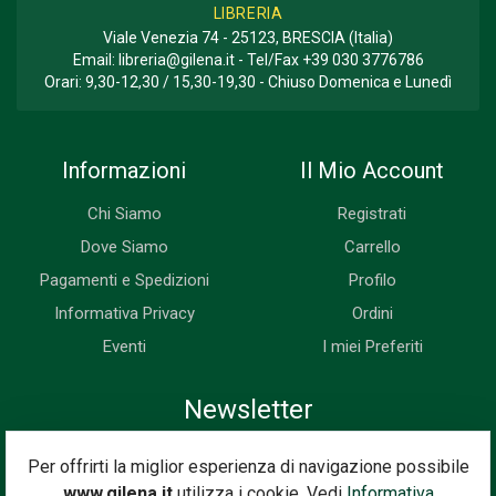
LIBRERIA
Viale Venezia 74 - 25123, BRESCIA (Italia)
Email:
libreria@gilena.it
- Tel/Fax
+39 030 3776786
Orari: 9,30-12,30 / 15,30-19,30 - Chiuso Domenica e Lunedì
Informazioni
Il Mio Account
Chi Siamo
Registrati
Dove Siamo
Carrello
Pagamenti e Spedizioni
Profilo
Informativa Privacy
Ordini
Eventi
I miei Preferiti
Newsletter
Iscriviti subito alla nostra newsletter. Riceverai prima di tutti le
Per offrirti la miglior esperienza di navigazione possibile
novità, le offerte, i prossimi eventi...
www.gilena.it
utilizza i cookie. Vedi
Informativa