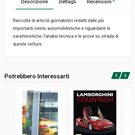
0
Descrizione
Dettagli
Recensioni
Raccolta di articoli giornalistici redatti dalle più
importanti riviste automobilistiche e riguardanti le
caratteristiche, l'analisi tecnica e le prove su strada di
queste vetture.
Informazioni prodotto
RILEGATURA
Potrebbero Interessarti
Brossura
Accedi o registrati
PAGINE
144
ISBN / EAN
1855206463
EDITORE
Brooklands Books
FORMATO