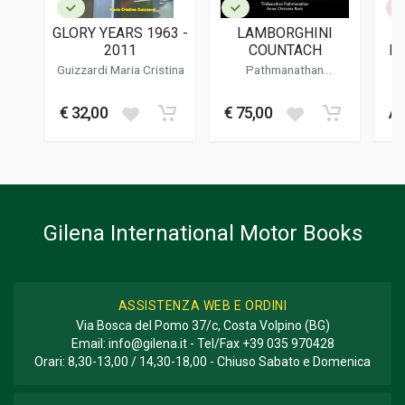
20 x 27 x 1 cm
GLORY YEARS 1963 -
LAMBORGHINI
2011
COUNTACH
EN
Informazioni aggiuntive
S
Guizzardi Maria Cristina
Pathmanathan
Thillainathan
-
Reck Anne
GENERE O COLLANA
Christina
€ 32,00
€ 75,00
Av
Collana Performance Portfolio
Gilena International Motor Books
ASSISTENZA WEB E ORDINI
Via Bosca del Pomo 37/c, Costa Volpino (BG)
Email:
info@gilena.it
- Tel/Fax
+39 035 970428
Orari: 8,30-13,00 / 14,30-18,00 - Chiuso Sabato e Domenica