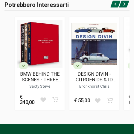
Potrebbero Interessarti
Rilegato
Accedi o registrati
PAGINE
430
ISBN / EAN
9791096269037
EDITORE
Editions Francois Vanaret
LINGUA DEL TESTO
Francese
BMW BEHIND THE
DESIGN DIVIN -
J
DATA DI STAMPA
SCENES - THREE
CITROEN DS & ID
12/2021
BOOK SET
1955 - 1975
Saxty Steve
Bronkhorst Chris
FORMATO
€
€
28 x 26 x 3 cm
€ 55,00
340,00
69
Informazioni aggiuntive
GENERE O COLLANA
Storico - Descrittivo