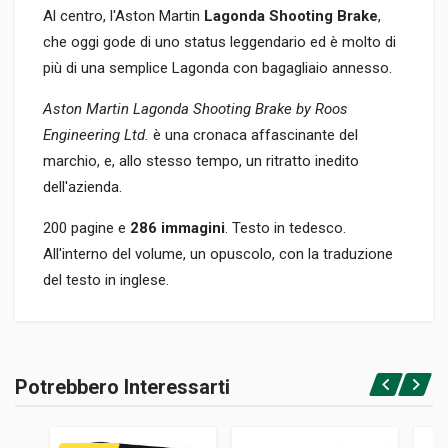
Al centro, l'Aston Martin
Lagonda Shooting Brake
,
che oggi gode di uno status leggendario ed è molto di
più di una semplice Lagonda con bagagliaio annesso.
Aston Martin Lagonda Shooting Brake by Roos
Engineering Ltd.
è una cronaca affascinante del
marchio, e, allo stesso tempo, un ritratto inedito
dell'azienda.
200 pagine e
286 immagini
. Testo in tedesco.
All'interno del volume, un opuscolo, con la traduzione
del testo in inglese.
Informazioni prodotto
RILEGATURA
Potrebbero Interessarti
Rilegato con cofanetto
Accedi o registrati
PAGINE
201