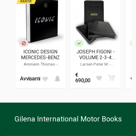
RARITA'
ISBN / EAN
9783667128850
EDITORE
Delius Klasing
LINGUA DEL TESTO
Tedesco, Inglese
ICONIC DESIGN
JOSEPH FIGONI -
DATA DI STAMPA
MERCEDES-BENZ
VOLUME 2-3-4:
V
03/2024
BUGATTI
Ammann Thomas
-
Larsen Peter M.
-
Andres Marc-stefan -
Erickson Ben
FOTO A COLORI
Wagener Gorden
€
286
Avvisami
€ 
690,00
FORMATO
05 x 21,5 x 3 cm
Informazioni aggiuntive
Gilena International Motor Books
GENERE O COLLANA
Storico - Descrittivo; Fotografie