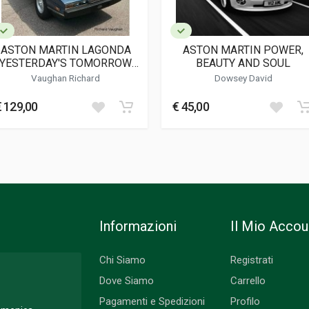
ASTON MARTIN LAGONDA
ASTON MARTIN POWER,
YESTERDAY'S TOMORROW
BEAUTY AND SOUL
TODAY
Vaughan Richard
Dowsey David
€ 129,00
€ 45,00
Informazioni
Il Mio Accou
Chi Siamo
Registrati
Dove Siamo
Carrello
Pagamenti e Spedizioni
Profilo