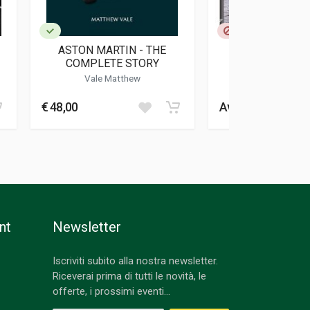
ASTON MARTIN - THE
JAMES BOND'
COMPLETE STORY
Vale Matthew
Hugo Sim
€ 48,00
Avvisami
nt
Newsletter
Iscriviti subito alla nostra newsletter.
Riceverai prima di tutti le novità, le
offerte, i prossimi eventi...