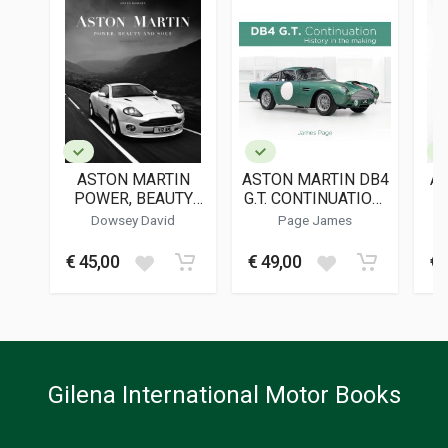
178
ISBN / EAN
9782956986638
EDITORE
Editions Reuben
LINGUA DEL TESTO
Francese
ASTON MARTIN
ASTON MARTIN DB4
A 
DATA DI STAMPA
POWER, BEAUTY
G.T. CONTINUATION:
08/2021
AND SOUL
HISTORY IN THE
Dowsey David
Page James
MAKING
FORMATO
€ 45,00
€ 49,00
€ 
25 x 23 x 2 cm
Informazioni aggiuntive
GENERE O COLLANA
Storico - Descrittivo; Fotografie
Gilena International Motor Books