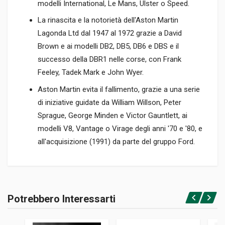
modelli International, Le Mans, Ulster o Speed.
La rinascita e la notorietà dell'Aston Martin
Lagonda Ltd dal 1947 al 1972 grazie a David
Brown e ai modelli DB2, DB5, DB6 e DBS e il
successo della DBR1 nelle corse, con Frank
Feeley, Tadek Mark e John Wyer.
Aston Martin evita il fallimento, grazie a una serie
di iniziative guidate da William Willson, Peter
Sprague, George Minden e Victor Gauntlett, ai
modelli V8, Vantage o Virage degli anni '70 e '80, e
all'acquisizione (1991) da parte del gruppo Ford.
Informazioni prodotto
RILEGATURA
Potrebbero Interessarti
Rilegato
Accedi o registrati
PAGINE