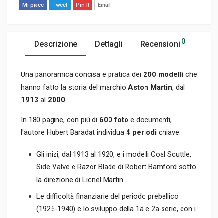
Mi piace
Tweet
Pin It
Email
0
Descrizione
Dettagli
Recensioni
Una panoramica concisa e pratica dei
200 modelli
che
hanno fatto la storia del marchio
Aston Martin
, dal
1913
al
2000
.
In 180 pagine, con più di
600 foto
e documenti,
l'autore Hubert Baradat individua
4 periodi
chiave:
Gli inizi, dal 1913 al 1920, e i modelli Coal Scuttle,
Side Valve e Razor Blade di Robert Bamford sotto
la direzione di Lionel Martin.
Le difficoltà finanziarie del periodo prebellico
(1925-1940) e lo sviluppo della 1a e 2a serie, con i