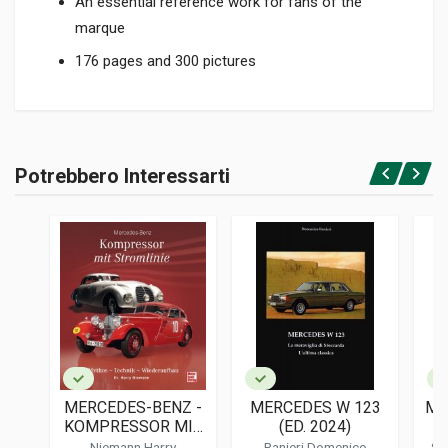
An essential reference work for fans of the
marque
176 pages and 300 pictures
Informazioni prodotto
RILEGATURA
Potrebbero Interessarti
Rilegato
Accedi o registrati
PAGINE
176
ISBN / EAN
9781787117143
EDITORE
Veloce
LINGUA DEL TESTO
Inglese
MERCEDES-BENZ -
MERCEDES W 123
ME
DATA DI STAMPA
KOMPRESSOR MIT
(ED. 2024)
-
02/2022
STROMLINIE
Niemann Harry
Ranieri Domenico
St