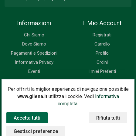
Informazioni
Il Mio Account
Chi Siamo
Registrati
Dove Siamo
Carrello
Pagamenti e Spedizioni
Profilo
Informativa Privacy
Ordini
Eventi
I miei Preferiti
Newsletter
Per offrirti la miglior esperienza di navigazione possibile
www.gilena.it
utilizza i cookie. Vedi
Informativa
Iscriviti subito alla nostra newsletter. Riceverai prima di tutti le
completa.
novità, le offerte, i prossimi eventi...
Accetta tutti
Rifiuta tutti
Indirizzo Email
Iscriviti
Gestisci preferenze