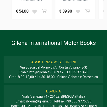
FOTO A COLORI
300
€ 54,00
€ 39,90
€ 
FORMATO
30,0 x 26,0 cm
Gilena International Motor Books
ASSISTENZA WEB E ORDINI
Via Bosca del Pomo 37/c, Costa Volpino (BG)
Email:
info@gilena.it
- Tel/Fax
+39 035 970428
Orari: 8,30-13,00 / 14,30-18,00 - Chiuso Sabato e Domenica
LIBRERIA
Viale Venezia 74 - 25123, BRESCIA (Italia)
Email:
libreria@gilena.it
- Tel/Fax
+39 030 3776786
Orari: 9,30-12,30 / 15,30-19,30 - Chiuso Domenica e Lunedì