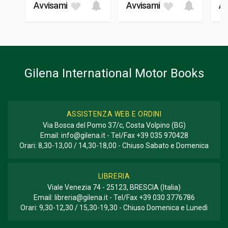
Avvisami
Avvisami
Av
21 x 26 x 1,9 cm
Gilena International Motor Books
ASSISTENZA WEB E ORDINI
Via Bosca del Pomo 37/c, Costa Volpino (BG)
Email:
info@gilena.it
- Tel/Fax
+39 035 970428
Orari: 8,30-13,00 / 14,30-18,00 - Chiuso Sabato e Domenica
LIBRERIA
Viale Venezia 74 - 25123, BRESCIA (Italia)
Email:
libreria@gilena.it
- Tel/Fax
+39 030 3776786
Orari: 9,30-12,30 / 15,30-19,30 - Chiuso Domenica e Lunedì