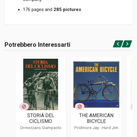
176 pages and
285 pictures
.
Informazioni prodotto
RILEGATURA
Potrebbero Interessarti
Rilegato
Accedi o registrati
PAGINE
176
ISBN / EAN
9781787112155
EDITORE
Veloce
LINGUA DEL TESTO
Inglese
STORIA DEL
THE AMERICAN
DATA DI STAMPA
CICLISMO
BICYCLE
10/2022
Ormezzano Giampaolo
Pridmore Jay
-
Hurd Jim
FORMATO