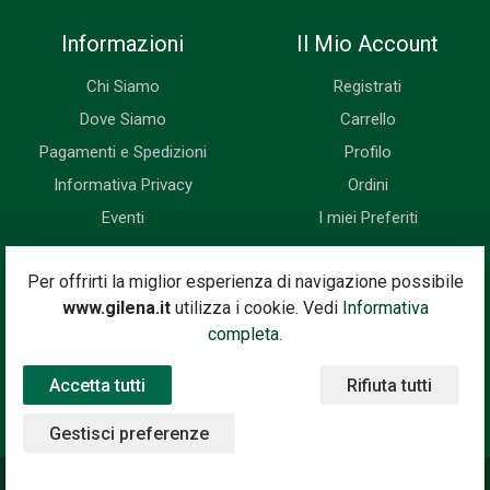
Informazioni
Il Mio Account
Chi Siamo
Registrati
Dove Siamo
Carrello
Pagamenti e Spedizioni
Profilo
Informativa Privacy
Ordini
Eventi
I miei Preferiti
Newsletter
Per offrirti la miglior esperienza di navigazione possibile
www.gilena.it
utilizza i cookie. Vedi
Informativa
Iscriviti subito alla nostra newsletter. Riceverai prima di tutti le
completa.
novità, le offerte, i prossimi eventi...
Accetta tutti
Rifiuta tutti
Indirizzo Email
Iscriviti
Gestisci preferenze