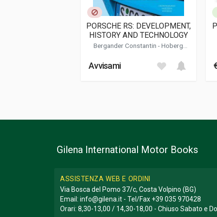
Informazioni aggiuntive
Genere o Collana
Collana Essentia
PORSCHE RS: DEVELOPMENT,
P
HISTORY AND TECHNOLOGY
Bergander Constantin
-
Hoberg
Fabian
-
Besser Peter
Avvisami
Gilena International Motor Books
ASSISTENZA WEB E ORDINI
Via Bosca del Pomo 37/c, Costa Volpino (BG)
Email:
info@gilena.it
- Tel/Fax
+39 035 970428
Orari: 8,30-13,00 / 14,30-18,00 - Chiuso Sabato e 