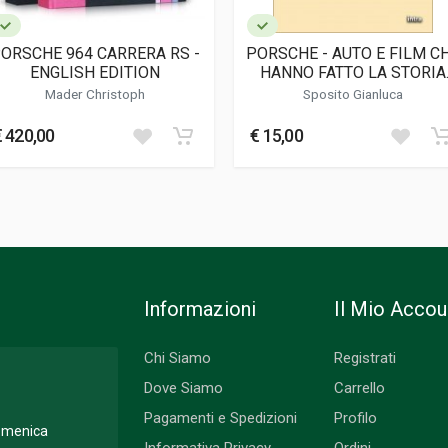
l Buyer's Guide
ORSCHE 964 CARRERA RS -
PORSCHE - AUTO E FILM C
ENGLISH EDITION
HANNO FATTO LA STORIA
DEL CINEMA
Mader Christoph
Sposito Gianluca
€ 420,00
€ 15,00
Informazioni
Il Mio Accou
Chi Siamo
Registrati
Dove Siamo
Carrello
Pagamenti e Spedizioni
Profilo
Domenica
Informativa Privacy
Ordini