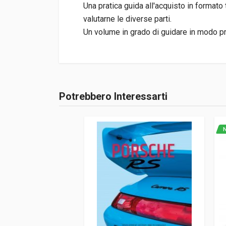
Una pratica guida all'acquisto in formato
valutarne le diverse parti.
Un volume in grado di guidare in modo pr
Informazioni prodotto
Rilegatura
Brossura
Potrebbero Interessarti
Accedi o registrati
Pagine
64
ISBN / EAN
978184584330
N
Editore
Veloce
Lingua del testo
Inglese
Data di stampa
04/2011
Formato
14 x 20 x 0,5 cm