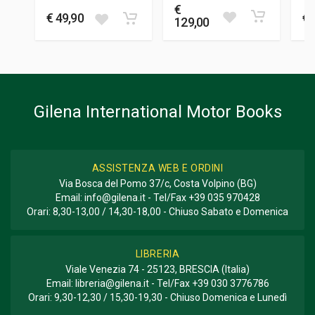
FOTO A COLORI
€
200
€ 49,90
€ 
129,00
FORMATO
26 x 26 x 2 cm
Gilena International Motor Books
ASSISTENZA WEB E ORDINI
Via Bosca del Pomo 37/c, Costa Volpino (BG)
Email:
info@gilena.it
- Tel/Fax
+39 035 970428
Orari: 8,30-13,00 / 14,30-18,00 - Chiuso Sabato e Domenica
LIBRERIA
Viale Venezia 74 - 25123, BRESCIA (Italia)
Email:
libreria@gilena.it
- Tel/Fax
+39 030 3776786
Orari: 9,30-12,30 / 15,30-19,30 - Chiuso Domenica e Lunedì