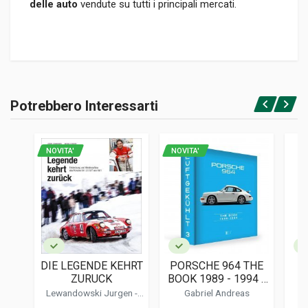
delle auto
vendute su tutti i principali mercati.
Informazioni prodotto
RILEGATURA
Potrebbero Interessarti
Rilegato
Accedi o registrati
PAGINE
180
NOVITA'
NOVITA'
ISBN / EAN
9781787110816
EDITORE
Veloce
LINGUA DEL TESTO
Inglese
DIE LEGENDE KEHRT
PORSCHE 964 THE
P
DATA DI STAMPA
ZURUCK
BOOK 1989 - 1994 -
12/2017
LUFTGEKUHLT 3
Lewandowski Jurgen
-
Gabriel Andreas
Stoschek Michael