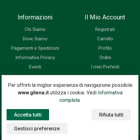
Informazioni
Il Mio Account
Chi Siamo
Registrati
Dove Siamo
Carrello
Pagamenti e Spedizioni
Profilo
Informativa Privacy
Ordini
Eventi
I miei Preferiti
Newsletter
Per offrirti la miglior esperienza di navigazione possibile
www.gilena.it
utilizza i cookie. Vedi
Informativa
Iscriviti subito alla nostra newsletter. Riceverai prima di tutti le
completa.
novità, le offerte, i prossimi eventi...
Accetta tutti
Rifiuta tutti
Indirizzo Email
Iscriviti
Gestisci preferenze