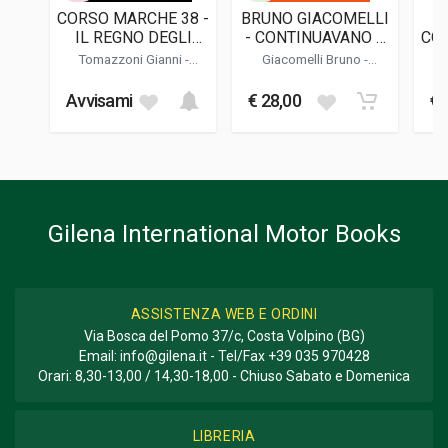
CORSO MARCHE 38 -
BRUNO GIACOMELLI
L
DATA DI STAMPA
IL REGNO DEGLI
- CONTINUAVANO A
COR
09/2024
UOMINI OMBRA
CHIAMARMI JACK
ST
Tomazzoni Gianni
-
Giacomelli Bruno -
O'MALLEY
Buschiazzo Rino
-
Vittone
Donnini Mario
Co
FOTO A COLORI
Roberto
Avvisami
€ 28,00
€ 
535
FORMATO
26 x 25,5 x 3 cm
Informazioni aggiuntive
Gilena International Motor Books
GENERE O COLLANA
Storico - Descrittivo; Corse; Fotografie
ASSISTENZA WEB E ORDINI
Via Bosca del Pomo 37/c, Costa Volpino (BG)
Email:
info@gilena.it
- Tel/Fax
+39 035 970428
Orari: 8,30-13,00 / 14,30-18,00 - Chiuso Sabato e Domenica
LIBRERIA