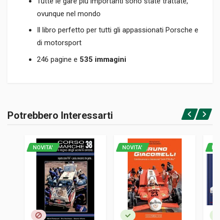
Tutte le gare più importanti sono state trattate,
ovunque nel mondo
Il libro perfetto per tutti gli appassionati Porsche e
di motorsport
246 pagine e
535 immagini
Informazioni prodotto
RILEGATURA
Potrebbero Interessarti
Rilegato
Accedi o registrati
PAGINE
246
NOVITA'
NOVITA'
NO
ISBN / EAN
9781787117945
EDITORE
Veloce
LINGUA DEL TESTO
Inglese