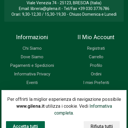
Viale Venezia 74 - 25123, BRESCIA (Italia)
Email:
libreria@gilena.it
- Tel/Fax
+39 030 3776786
Orari: 9,30-12,30 / 15,30-19,30 - Chiuso Domenica e Lunedì
Informazioni
Il Mio Account
Chi Siamo
Registrati
Dove Siamo
Carrello
Pagamenti e Spedizioni
Profilo
Informativa Privacy
Ordini
Eventi
I miei Preferiti
Newsletter
Per offrirti la miglior esperienza di navigazione possibile
www.gilena.it
utilizza i cookie. Vedi
Informativa
Iscriviti subito alla nostra newsletter. Riceverai prima di tutti le
completa.
novità, le offerte, i prossimi eventi...
Accetta tutti
Rifiuta tutti
Indirizzo Email