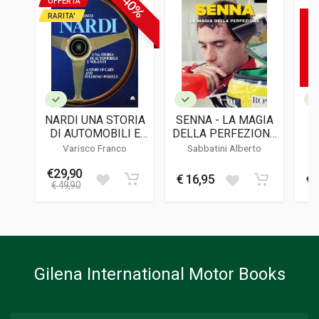
-40%
OFFERTA
ISBN / EAN
RARITA'
9788898344253
EDITORE
Asi
LINGUA DEL TESTO
Italiano
NARDI UNA STORIA
SENNA - LA MAGIA
DATA DI STAMPA
DI AUTOMOBILI E
DELLA PERFEZIONE
E
02/2015
VOLANTI
(SECONDA
Varisco Franco
Sabbatini Alberto
EDIZIONE)
FORMATO
€29,90
€ 16,95
€ 
22 x 30 x 4 cm
€ 49,90
Informazioni aggiuntive
GENERE O COLLANA
Storico; Corse
Gilena International Motor Books