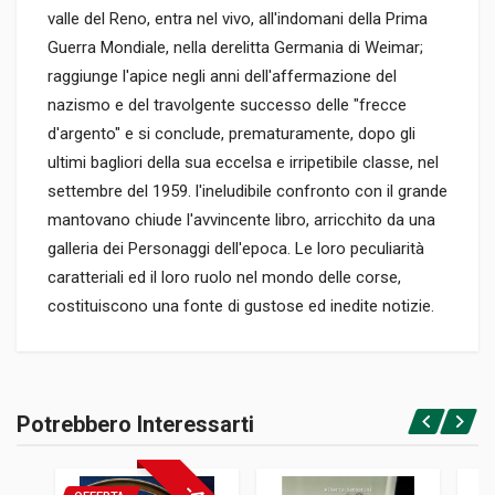
valle del Reno, entra nel vivo, all'indomani della Prima
Guerra Mondiale, nella derelitta Germania di Weimar;
raggiunge l'apice negli anni dell'affermazione del
nazismo e del travolgente successo delle "frecce
d'argento" e si conclude, prematuramente, dopo gli
ultimi bagliori della sua eccelsa e irripetibile classe, nel
settembre del 1959. l'ineludibile confronto con il grande
mantovano chiude l'avvincente libro, arricchito da una
galleria dei Personaggi dell'epoca. Le loro peculiarità
caratteriali ed il loro ruolo nel mondo delle corse,
costituiscono una fonte di gustose ed inedite notizie.
Informazioni prodotto
RILEGATURA
Potrebbero Interessarti
Rilegato
Accedi o registrati
PAGINE
524