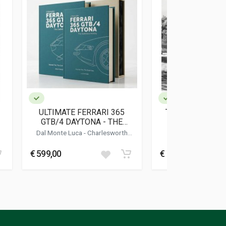
ULTIMATE FERRARI 365
THE FERRARI U
GTB/4 DAYTONA - THE
BED: A MEMO
DEFINITIVE HISTORY
HISTORY OF 
Dal Monte Luca
-
Charlesworth
Westfaul Dar
Simon
-
Bluemel Keith
€ 599,00
€ 130,00