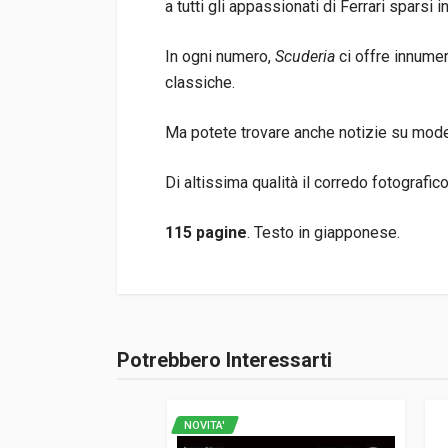
a tutti gli appassionati di Ferrari sparsi in
In ogni numero,
Scuderia
ci offre innumere
classiche.
Ma potete trovare anche notizie su modelli
Di altissima qualità il corredo fotografic
115 pagine
. Testo in giapponese.
Informazioni prodotto
Rilegatura
Brossura
Potrebbero Interessarti
Accedi o registrati
Pagine
115
ISBN / EAN
110243603255
NOVITA'