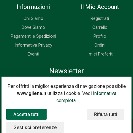
Informazioni
Il Mio Account
Chi Siamo
Registrati
Dove Siamo
Carrello
Pagamenti e Spedizioni
Profilo
Informativa Privacy
Ordini
Eventi
I miei Preferiti
Newsletter
Iscriviti subito alla nostra newsletter. Riceverai prima di tutti le
Per offrirti la miglior esperienza di navigazione possibile
novità, le offerte, i prossimi eventi...
www.gilena.it
utilizza i cookie. Vedi
Informativa
Indirizzo Email
completa.
Iscriviti
Accetta tutti
Rifiuta tutti
Gestisci preferenze
©2020 Gilena International Motor Books — Powered by
Nimaia