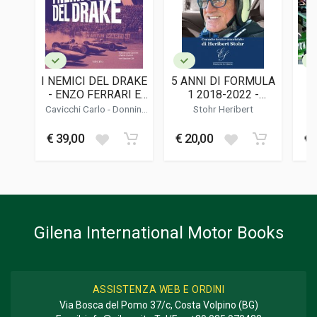
EDITORE
Vallardi & C.
LINGUA DEL TESTO
Italiano
I NEMICI DEL DRAKE
5 ANNI DI FORMULA
F
DATA DI STAMPA
- ENZO FERRARI E
1 2018-2022 -
01/2024
LE SCUDERIE
CRONACHE
Cavicchi Carlo
-
Donnini
Stohr Heribert
INGLESI
TECNICO-
Mario
-
Cilli Maurizio
FORMATO
UMORISTICHE
€ 39,00
€ 20,00
€ 
14,5 x 22 x 2 cm
Informazioni aggiuntive
GENERE O COLLANA
Racconto
Gilena International Motor Books
ASSISTENZA WEB E ORDINI
Via Bosca del Pomo 37/c, Costa Volpino (BG)