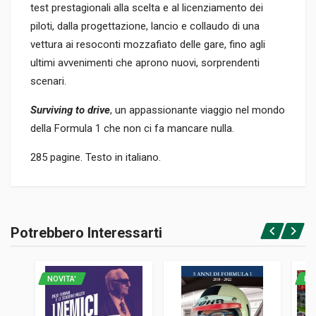
test prestagionali alla scelta e al licenziamento dei
piloti, dalla progettazione, lancio e collaudo di una
vettura ai resoconti mozzafiato delle gare, fino agli
ultimi avvenimenti che aprono nuovi, sorprendenti
scenari.
Surviving to drive
, un appassionante viaggio nel mondo
della Formula 1 che non ci fa mancare nulla.
285 pagine. Testo in italiano.
Informazioni prodotto
RILEGATURA
Potrebbero Interessarti
Brossura
Accedi o registrati
PAGINE
285
NOVITA'
NO
ISBN / EAN
9791222200330