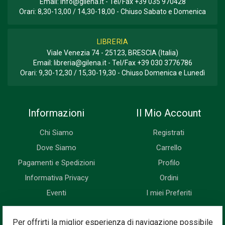
Email:
info@gilena.it
- Tel/Fax
+39 035 970428
Orari: 8,30-13,00 / 14,30-18,00 - Chiuso Sabato e Domenica
LIBRERIA
Viale Venezia 74 - 25123, BRESCIA (Italia)
Email:
libreria@gilena.it
- Tel/Fax
+39 030 3776786
Orari: 9,30-12,30 / 15,30-19,30 - Chiuso Domenica e Lunedì
Informazioni
Il Mio Account
Chi Siamo
Registrati
Dove Siamo
Carrello
Pagamenti e Spedizioni
Profilo
Informativa Privacy
Ordini
Eventi
I miei Preferiti
Newsletter
Per offrirti la miglior esperienza di navigazione possibile