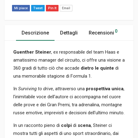
Mi piace
Tweet
Pin It
Email
0
Descrizione
Dettagli
Recensioni
Guenther Steiner
, ex responsabile del team Haas e
amatissimo manager del circuito, ci offre una visione a
360 gradi di tutto ciò che accade
dietro le quinte
di
una memorabile stagione di Formula 1.
In
Surviving to drive
, attraverso una
prospettiva unica
,
l'inimitabile voce dell'autore ci accompagna nel cuore
delle prove e dei Gran Premi, tra adrenalina, montagne
russe emotive, imprevisti e decisioni dell'ultimo minuto.
In un racconto pieno di
colpi
di
scena
, Steiner ci
mostra tutti gli aspetti di uno sport straordinario, dai