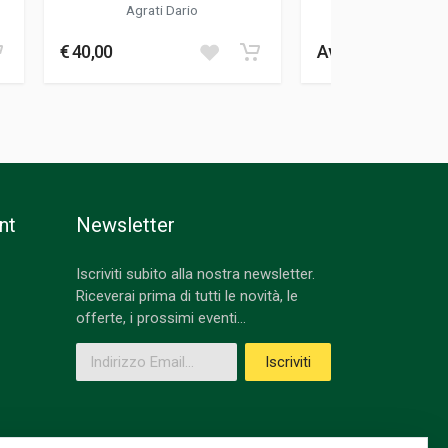
SPORT MOTOCICLI
Agrati Dario
De Angelis Pie
DIFFICIL
€ 40,00
Avvisami
nt
Newsletter
Iscriviti subito alla nostra newsletter.
Riceverai prima di tutti le novità, le
offerte, i prossimi eventi...
Indirizzo Email
Iscriviti