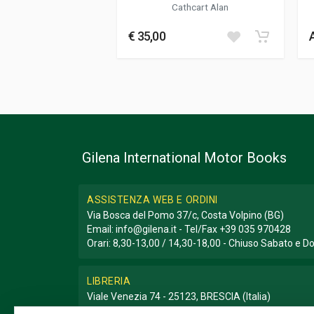
Cathcart Alan
Genere o Collana
Storico - Descrit
€ 35,00
Gilena International Motor Books
ASSISTENZA WEB E ORDINI
Via Bosca del Pomo 37/c, Costa Volpino (BG)
Email:
info@gilena.it
- Tel/Fax
+39 035 970428
Orari: 8,30-13,00 / 14,30-18,00 - Chiuso Sabato e 
LIBRERIA
Viale Venezia 74 - 25123, BRESCIA (Italia)
Email:
libreria@gilena.it
- Tel/Fax
+39 030 3776786