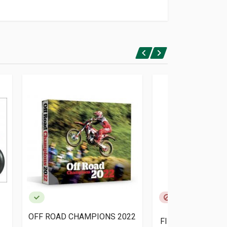
IL CUORE DEL 
OFF ROAD CHAMPIONS 2022
FILOSOFIA E SPI