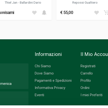
WIN 49 WORLD
Thiel Jan
-
Ballardini Dario
Repossi Gualtiero
CHAMPIONSHIPS
tivo; Corse
Avvisami
€ 55,00
Informazioni
Il Mio Accou
Chi Siamo
Registrati
Dove Siamo
Carrello
Pagamenti e Spedizioni
Profilo
Domenica
Informativa Privacy
Ordini
Eventi
I miei Preferiti