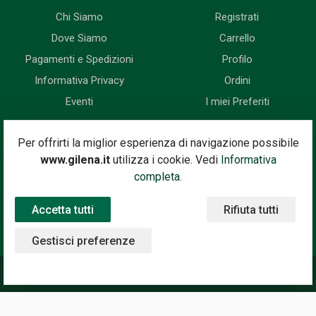
Chi Siamo
Registrati
Dove Siamo
Carrello
Pagamenti e Spedizioni
Profilo
Informativa Privacy
Ordini
Eventi
I miei Preferiti
Newsletter
Per offrirti la miglior esperienza di navigazione possibile
www.gilena.it
utilizza i cookie. Vedi
Informativa
Iscriviti subito alla nostra newsletter. Riceverai prima di tutti le
completa.
novità, le offerte, i prossimi eventi...
Accetta tutti
Rifiuta tutti
Indirizzo Email
Iscriviti
Gestisci preferenze
©2020 Gilena International Motor Books — Powered by
Nimaia