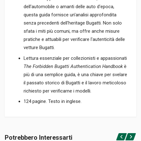
dell'automobile o amanti delle auto d'epoca,
questa guida fornisce un'analisi approfondita
senza precedenti dell'heritage Bugatti. Non solo
sfata i miti più comuni, ma offre anche misure
pratiche e attuabili per verificare l'autenticità delle
vetture Bugatti.
Lettura essenziale per collezionisti e appassionati
The Forbidden Bugatti Authentication Handbook
è
più di una semplice guida, è una chiave per svelare
il passato storico di Bugatti e il lavoro meticoloso
richiesto per verificarne i modelli.
124 pagine. Testo in inglese.
Informazioni prodotto
RILEGATURA
Potrebbero Interessarti
Rilegato
Accedi o registrati