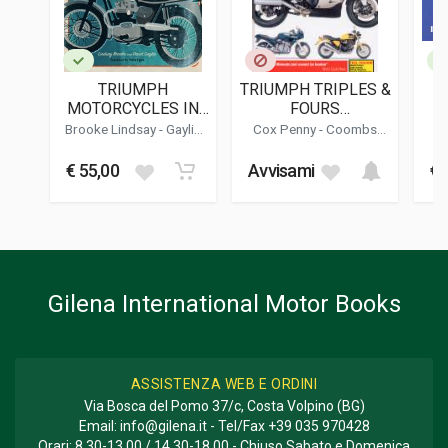
Andover Norton Internationa
LINGUA DEL TESTO
Inglese
TRIUMPH
TRIUMPH TRIPLES &
DATA DI STAMPA
MOTORCYCLES IN
FOURS
10/2012
AMERICA
(CARBURETTOR
Brooke Lindsay
- Gaylin
Cox Penny
-
Coombs
ENGINES) (2162)
David
Matthew
FOTO IN B/N
€ 55,00
Avvisami
€ 
250
FORMATO
20 x 27 x 1,5 cm
Informazioni aggiuntive
Gilena International Motor Books
GENERE O COLLANA
Restauro
ASSISTENZA WEB E ORDINI
Via Bosca del Pomo 37/c, Costa Volpino (BG)
Email:
info@gilena.it
- Tel/Fax
+39 035 970428
Orari: 8,30-13,00 / 14,30-18,00 - Chiuso Sabato e Domenica