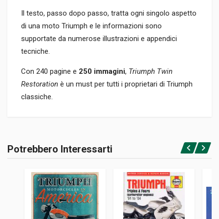
Il testo, passo dopo passo, tratta ogni singolo aspetto
di una moto Triumph e le informazioni sono
supportate da numerose illustrazioni e appendici
tecniche.
Con 240 pagine e
250 immagini
,
Triumph Twin
Restoration
è un must per tutti i proprietari di Triumph
classiche.
Informazioni prodotto
RILEGATURA
Potrebbero Interessarti
Brossura
Accedi o registrati
PAGINE
240
ISBN / EAN
9780957066540
EDITORE