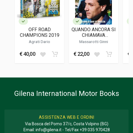
LINGUA DEL TESTO
Italiano
DATA DI STAMPA
05/2009
OFF ROAD
QUANDO ANCORA SI
FORMATO
CHAMPIONS 2019
CHIAMAVA
25 x 30 x 1,5 cm
REGOLARITA'
Agrati Dario
Massarotti Ginni
€ 40,00
€ 22,00
€ 
Informazioni aggiuntive
GENERE O COLLANA
Storico
Gilena International Motor Books
ASSISTENZA WEB E ORDINI
Via Bosca del Pomo 37/c, Costa Volpino (BG)
Email:
info@gilena.it
- Tel/Fax
+39 035 970428