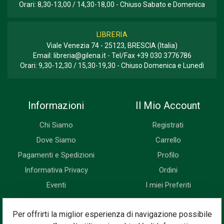
Orari: 8,30-13,00 / 14,30-18,00 - Chiuso Sabato e Domenica
LIBRERIA
Viale Venezia 74 - 25123, BRESCIA (Italia)
Email:
libreria@gilena.it
- Tel/Fax
+39 030 3776786
Orari: 9,30-12,30 / 15,30-19,30 - Chiuso Domenica e Lunedì
Informazioni
Il Mio Account
Chi Siamo
Registrati
Dove Siamo
Carrello
Pagamenti e Spedizioni
Profilo
Informativa Privacy
Ordini
Eventi
I miei Preferiti
Newsletter
Per offrirti la miglior esperienza di navigazione possibile