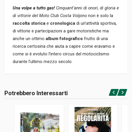
Una volpe a tutto gas!
Cinquant’anni di onori, di gloria e
di vittorie del Moto Club Costa Volpino
non è solo la
raccolta storica
e
cronologica
di un’attività sportiva,
di vittorie e partecipazioni a gare motoristiche ma
anche un ottimo
album fotografico
frutto di una
ricerca certosina che aiuta a capire come eravamo e
come si è evoluto l’intero circus del motociclismo
durante l’ultimo mezzo secolo.
Informazioni prodotto
RILEGATURA
Potrebbero Interessarti
Rilegato
Accedi o registrati
PAGINE
114
EDITORE
La Cittadina