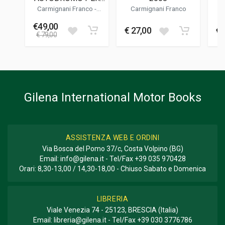
300
ROMA 1951-2000
Carmignani Franco
-
Carmignani Franco
C
Colucci Franco
- Giuliani
FORMATO
Enrico
€49,00
€ 27,00
€ 
25 x 32 x 2 cm
€ 79,00
Gilena International Motor Books
ASSISTENZA WEB E ORDINI
Via Bosca del Pomo 37/c, Costa Volpino (BG)
Email:
info@gilena.it
- Tel/Fax
+39 035 970428
Orari: 8,30-13,00 / 14,30-18,00 - Chiuso Sabato e Domenica
LIBRERIA
Viale Venezia 74 - 25123, BRESCIA (Italia)
Email:
libreria@gilena.it
- Tel/Fax
+39 030 3776786