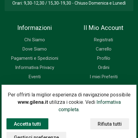
Orari: 9,30-12,30 / 15,30-19,30 - Chiuso Domenica e Lunedì
Informazioni
Il Mio Account
Chi Siamo
Registrati
Dove Siamo
Carrello
Pagamenti e Spedizioni
Profilo
Informativa Privacy
Ordini
Eventi
I miei Preferiti
Newsletter
Per offrirti la miglior esperienza di navigazione possibile
www.gilena.it
utilizza i cookie. Vedi
Informativa
Iscriviti subito alla nostra newsletter. Riceverai prima di tutti le
completa.
novità, le offerte, i prossimi eventi...
Accetta tutti
Rifiuta tutti
Indirizzo Email
Iscriviti
Gestisci preferenze