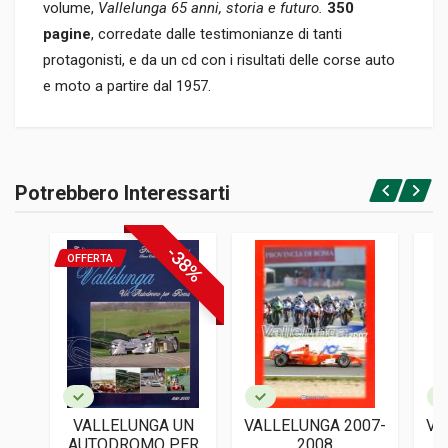
volume,
Vallelunga 65 anni, storia e futuro.
350
pagine
, corredate dalle testimonianze di tanti
protagonisti, e da un cd con i risultati delle corse auto
e moto a partire dal 1957.
Informazioni prodotto
RILEGATURA
Potrebbero Interessarti
Rilegato
Accedi o registrati
PAGINE
355
-38%
OFFERTA
EDITORE
Edipromo
LINGUA DEL TESTO
Inglese, Italiano
DATA DI STAMPA
10/2017
VALLELUNGA UN
VALLELUNGA 2007-
VA
FOTO A COLORI
AUTODROMO PER
2008