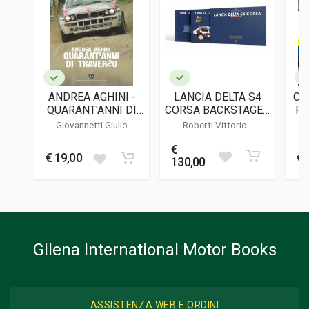
Studio Erre
LINGUA DEL TESTO
Italiano
DATA DI STAMPA
12/1980
ANDREA AGHINI -
LANCIA DELTA S4
C'
FORMATO
QUARANT'ANNI DI
CORSA BACKSTAGE -
PR
17,5 x 23,5 x 2 cm
TRAVERSO
( EDIZIONE LIMITATA
Giovannetti Giulio
Roberti Vittorio
-
/ LIMITED EDITION )
Cordasco Alessandro
€
Informazioni aggiuntive
€ 19,00
€ 
130,00
GENERE O COLLANA
Annuario
Gilena International Motor Books
ASSISTENZA WEB E ORDINI