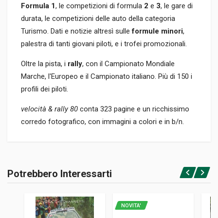
Formula 1
, le competizioni di formula
2
e
3
, le gare di
durata, le competizioni delle auto della categoria
Turismo. Dati e notizie altresì sulle
formule minori
,
palestra di tanti giovani piloti, e i trofei promozionali.
Oltre la pista, i
rally
, con il Campionato Mondiale
Marche, l'Europeo e il Campionato italiano. Più di 150 i
profili dei piloti.
velocità & rally 80
conta 323 pagine e un ricchissimo
corredo fotografico, con immagini a colori e in b/n.
Informazioni prodotto
RILEGATURA
Potrebbero Interessarti
Rilegato
Accedi o registrati
PAGINE
323
NOVITA'
EDITORE